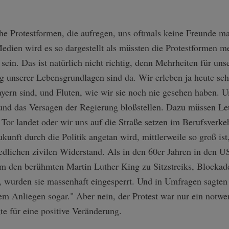
che Protestformen, die aufregen, uns oftmals keine Freunde m
edien wird es so dargestellt als müssten die Protestformen 
ein. Das ist natürlich nicht richtig, denn Mehrheiten für un
g unserer Lebensgrundlagen sind da. Wir erleben ja heute sc
yern sind, und Fluten, wie wir sie noch nie gesehen haben. U
und das Versagen der Regierung bloßstellen. Dazu müssen Leu
or landet oder wir uns auf die Straße setzen im Berufsverke
unft durch die Politik angetan wird, mittlerweile so groß ist
edlichen zivilen Widerstand. Als in den 60er Jahren in den 
m den berühmten Martin Luther King zu Sitzstreiks, Blockad
, wurden sie massenhaft eingesperrt. Und in Umfragen sagten
em Anliegen sogar." Aber nein, der Protest war nur ein notwe
gte für eine positive Veränderung.