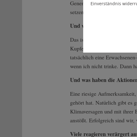
Generation gestoßen bin. Eigen
Einverständnis widerr
setzen oder festkleben.
Und wie machen Sie das, wen
Das ist eine echt gute Frage.
Kupfer-Rohr, wo ich meine Fin
tatsächlich eine Erwachsenen-
wenn ich nicht trinke. Dann h
Und was haben die Aktionen
Eine riesige Aufmerksamkeit,
gehört hat. Natürlich gibt es 
Klimaversagen und mit ihrer B
anstößt. Erfolgreich sind wir
Viele reagieren verärgert a