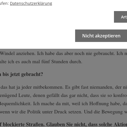
tlich wollte ich mich nie auf die Straße
ufen:
Datenschutzerklärung
Ar
n Sie auf die Toilette müssen?
Nicht akzeptieren
 Einmal habe ich mich an den Leitplanken von der Autobahn f
ger rein geklebt habe. Das konnte die Polizei zwei Stunden 
Windel anziehen. Ich habe das aber noch nie gebraucht. Ich m
alte ich es auch mal fünf Stunden durch.
 bis jetzt gebracht?
 das hat ja jeder mitbekommen. Es gibt fast niemanden, der 
genügend Leute, denen gefällt das gar nicht, dass sie so konfr
equemlichkeit. Ich mache da mit, weil ich Hoffnung habe, da
, wenn wir die Politik unter Druck setzen. Und die Bewegung w
uf blockierte Straßen. Glauben Sie nicht, dass solche Akti