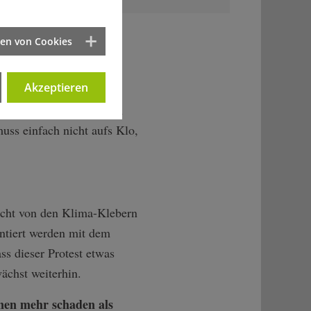
ten von Cookies
Akzeptieren
estgeklebt und mit einem
nicht lösen. Da kann man
uss einfach nicht aufs Klo,
nicht von den Klima-Klebern
ontiert werden mit dem
ss dieser Protest etwas
ächst weiterhin.
onen mehr schaden als