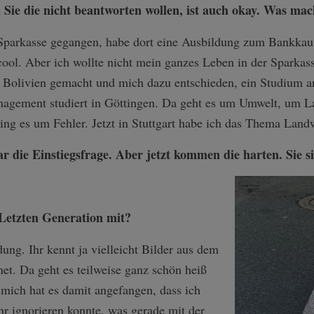
Sie die nicht beantworten wollen, ist auch okay. Was mac
 Sparkasse gegangen, habe dort eine Ausbildung zum Bankka
cool. Aber ich wollte nicht mein ganzes Leben in der Sparkas
 in Bolivien gemacht und mich dazu entschieden, ein Studium
agement studiert in Göttingen. Da geht es um Umwelt, um L
ing es um Fehler. Jetzt in Stuttgart habe ich das Thema Lan
r die Einstiegsfrage. Aber jetzt kommen die harten. Sie s
Letzten Generation mit?
dung. Ihr kennt ja vielleicht Bilder aus dem
et. Da geht es teilweise ganz schön heiß
r mich hat es damit angefangen, dass ich
r ignorieren konnte, was gerade mit der