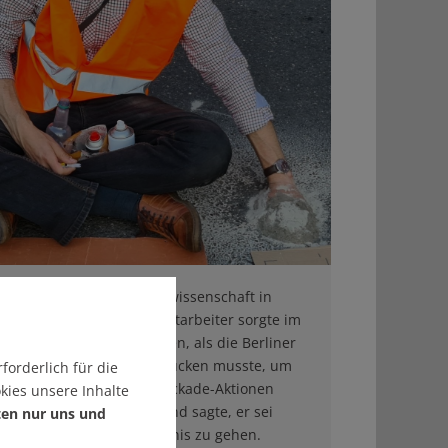
ther
, 35, studiert Umweltwissenschaft in
er frühere Sparkassen-Mitarbeiter sorgte im
 internationale Schlagzeilen, als die Berliner
einem Presslufthammer anrücken musste, um
forderlich für die
lt zu lösen. Für seine Blockade-Aktionen
kies unsere Inhalte
eits Geldstrafen zahlen und sagte, er sei
ten nur uns und
en Klimaprotest ins Gefängnis zu gehen.