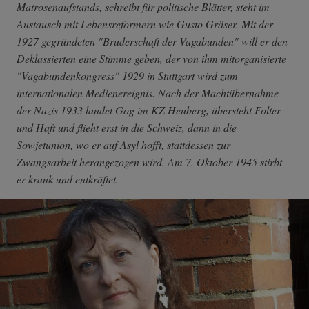
Matrosenaufstands, schreibt für politische Blätter, steht im
Austausch mit Lebensreformern wie Gusto Gräser. Mit der
1927 gegründeten
"Bruderschaft der Vagabunden"
will er den
Deklassierten eine Stimme geben
, der von ihm mitorganisierte
"Vagabundenkongress" 1929 in Stuttgart wird zum
internationalen Medienereignis. Nach der Machtübernahme
der Nazis 1933 landet Gog im KZ Heuberg, übersteht Folter
und Haft und flieht erst in die Schweiz, dann in die
Sowjetunion, wo er auf Asyl hofft, stattdessen zur
Zwangsarbeit herangezogen wird. Am 7. Oktober 1945 stirbt
er krank und entkräftet.