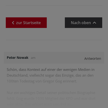
zur
Startseite
Nach oben
Peter Nowak
am
Antworten
Schön, dass Kontext auf einer der wenigen Medien in
Deutschland, vielleicht sogar das Einzige, das an den
100ten Todestag von Gregor Gog erinnert.
Nur ein wichtiges Detail seiner politischen Biographie
fehlt: Gog wurde 1930 Mitglied der KPD und war dort
sehr aktiv. Das erklärt auch sein Exil in…