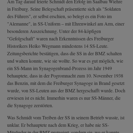
Am Tag darauf feierte Schmidt den Erfolg im Saalbau Wiehre
in Freiburg. Seine Belegschaft präsentierte sich als "Soldaten
des Führers", er selbst erschien, so belegt es ein Foto im
"Alemanne", in SS-Uniform – mit Ehrenwinkel am Arm, einer
besonderen Auszeichnung. Unter der 84-köpfigen
"Gefolgschaft" waren nach Erkenntnissen des Freiburger
Historikers Heiko Wegmann mindestens 14 SS-Leute.
Zeitungsberichte bestätigen, dass die SS in der BMZ schalten
und walten konnte, wie sie wollte. So war es gut möglich, wie
ein SS-Mann im Synagogenbrand-Prozess im Jahr 1949
behauptete, dass in der Pogromnacht zum 10. November 1938
das Benzin, mit dem die Freiburger Synagoge in Brand gesetzt
wurde, von SS-Leuten aus der BMZ hergeschafft wurde. Doch
erwiesen ist es nicht. Immerhin waren es nur SS-Männer, die
die Synagoge zerstörten.
Was Schmidt vom Treiben der SS in seinem Betrieb wusste, ist
unklar. Er behauptete nach dem Krieg, er habe nie SS-
Mitglieder in der BMZ protegiert, sondern sie, wo er konnte,