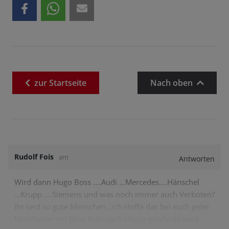
zur
Startseite
Nach oben
Rudolf Fois
am
Antworten
Wird dann Hugo Boss ....Audi ...Mercedes....Hänschel
...Krupp ....Siemens und was noch immer auch Verboten?
Ihr seid so gute Menschen...ich Hoffe das bei euch jeder
Mitarbeiter mit Boss Pulli nach Hause geschickt wird