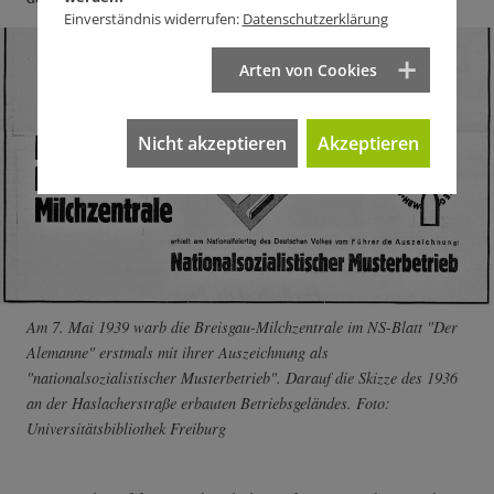
Einverständnis widerrufen:
Datenschutzerklärung
Arten von Cookies
Nicht akzeptieren
Akzeptieren
Am 7. Mai 1939 warb die Breisgau-Milchzentrale im NS-Blatt "Der
Alemanne" erstmals mit ihrer Auszeichnung als
"nationalsozialistischer Musterbetrieb". Darauf die Skizze des 1936
an der Haslacherstraße erbauten Betriebsgeländes. Foto:
Universitätsbibliothek Freiburg