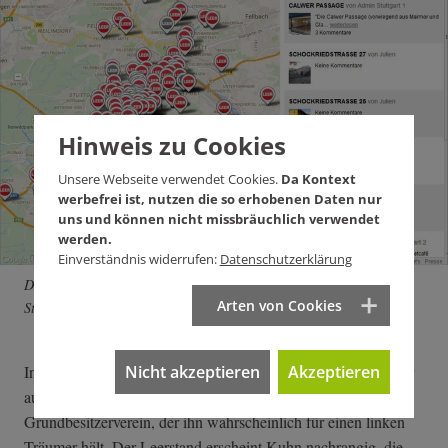
Hinweis zu Cookies
Unsere Webseite verwendet Cookies.
Da Kontext
werbefrei ist, nutzen die so erhobenen Daten nur
uns und können nicht missbräuchlich verwendet
werden.
Einverständnis widerrufen:
Datenschutzerklärung
Die Seite www.leerstandsmelder.de dokumentiert den verkümmerten
Arten von Cookies
Stuttgarter Wohnungsmarkt. Screenshot: www.leerstandsmelder.de
Nicht akzeptieren
Akzeptieren
In Stuttgart setzt Oberbürgermeister Fritz Kuhn (Grüne) lieber
auf ein "Bündnis für Wohnen". Auch mit dem Haus- und
Grundbesitzerverein, der ihn wahrscheinlich für einen linken
Träumer hält. Der Leerstand erscheint Kuhn nachrangig, die