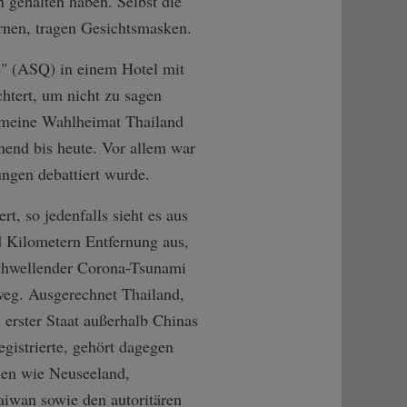
n gehalten haben. Selbst die
rnen, tragen Gesichtsmasken.
e" (ASQ) in einem Hotel mit
chtert, um nicht zu sagen
n meine Wahlheimat Thailand
hend bis heute. Vor allem war
ngen debattiert wurde.
t, so jedenfalls sieht es aus
 Kilometern Entfernung aus,
schwellender Corona-Tsunami
weg. Ausgerechnet Thailand,
 erster Staat außerhalb Chinas
registrierte, gehört dagegen
en wie Neuseeland,
aiwan sowie den autoritären