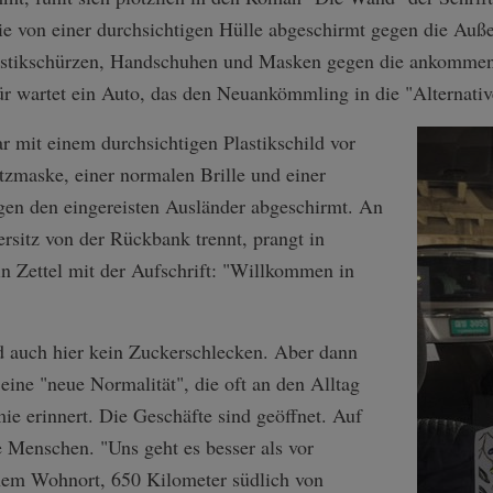
wie von einer durchsichtigen Hülle abgeschirmt gegen die Auß
lastikschürzen, Handschuhen und Masken gegen die ankommen
ür wartet ein Auto, das den Neuankömmling in die "Alternativ
ar mit einem durchsichtigen Plastikschild vor
zmaske, einer normalen Brille und einer
egen den eingereisten Ausländer abgeschirmt. An
ersitz von der Rückbank trennt, prangt in
n Zettel mit der Aufschrift: "Willkommen in
 auch hier kein Zuckerschlecken. Aber dann
ine "neue Normalität", die oft an den Alltag
ie erinnert. Die Geschäfte sind geöffnet. Auf
 Menschen. "Uns geht es besser als vor
em Wohnort, 650 Kilometer südlich von