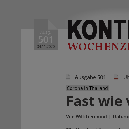
Ausg.
501
04.11.2020
Ausgabe 501
Üb
Corona in Thailand
Fast wie
Von
Willi Germund
|
Datum