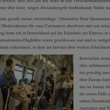
t freilich, dass sich alle seit März an alle Vorsichtsmaßnahme
mer über leere, wegen Abstandsregeln freibleibende Stühle tu
hatte gerade meine zweiwöchige "Alternative State Quarantän
 Medizinkosten für zwei Coronatests absolviert und war erlei
ng hatte ich in Deutschland auf die Erlaubnis zur Einreise i
ernationalen Flughäfen waren geschlossen und sind es weitge
hland entkommen, in dem am liebsten über weitere Erleichteru
Inzwischen donner
über zehntausend
ein gewaltig an
über Europa hin
das im Januar als
die ersten Fälle 
neben Demokrati
Australien und T