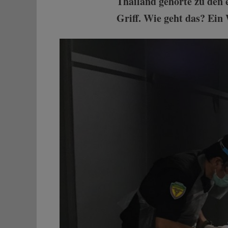
Thailand gehörte zu den e
Griff. Wie geht das? Ein