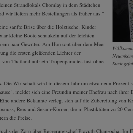
kleinen Strandlokals Chomlay in dem Städtchen
 wir liefern mehr Bestellungen als früher aus."
ne sanfte Brise über die Holztische. Kinder
aar kleine Boote schaukeln auf der leichten
n ein paar Gewitter. Am Horizont über dem Meer
Willkomme
ng die ersten gleißenden Lichter der
Neuankömm
f von Thailand auf: ein Tropenparadies fast ohne
Stadt gefa
es. Die Wirtschaft wird in diesem Jahr um etwa neun Prozent
ause", meldet sich eine Freundin meiner Ehefrau nach ihrer 
" Eine andere Bekannte verlegt sich auf die Zubereitung von Kr
snuss, Reis und Sesam-Körner, die in Plastiktüten zu 20 Cen
tern die Preise.
uchs der Zorn über Regierungschef Prayuth Chan-ocha. Im Feb