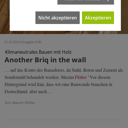
Nicht akzeptieren
Akzeptieren
01.02.2023 (Ausgabe 618)
Klimaneutrales Bauen mit Holz
Another Briq in the wall
… auf das Konto des Bausektors, da Stahl, Beton und Zement als
Sondermüll behandelt werden. Maxim
Flößer
"Vor diesem
Hintergrund wird klar, dass wir eine Bauwende brauchen in
Deutschland, aber auch…
Von Maxim Flößer