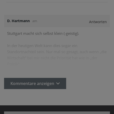
D. Hartmann
am
Antworten
Stuttgart macht sich selbst klein (-geistig).
In der heutigen Welt kann dies sogar ein
Standortnachteil sein. Nur mal so gesagt, auch wenn „die
Wirtschaft“ bei mir nicht die Priorität hat wie in „der
Politik“.
Kommentare anzeigen