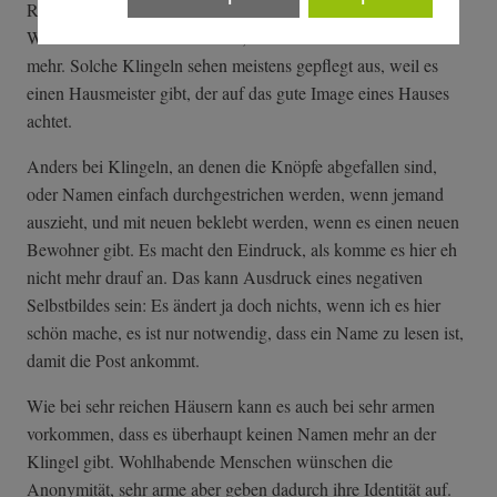
Raum, und es kommt zu einer Diffusion von Verantwortung:
Warum soll ich mich kümmern, das ist doch kein Privatraum
mehr. Solche Klingeln sehen meistens gepflegt aus, weil es
einen Hausmeister gibt, der auf das gute Image eines Hauses
achtet.
Anders bei Klingeln, an denen die Knöpfe abgefallen sind,
oder Namen einfach durchgestrichen werden, wenn jemand
auszieht, und mit neuen beklebt werden, wenn es einen neuen
Bewohner gibt. Es macht den Eindruck, als komme es hier eh
nicht mehr drauf an. Das kann Ausdruck eines negativen
Selbstbildes sein: Es ändert ja doch nichts, wenn ich es hier
schön mache, es ist nur notwendig, dass ein Name zu lesen ist,
damit die Post ankommt.
Wie bei sehr reichen Häusern kann es auch bei sehr armen
vorkommen, dass es überhaupt keinen Namen mehr an der
Klingel gibt. Wohlhabende Menschen wünschen die
Anonymität, sehr arme aber geben dadurch ihre Identität auf.