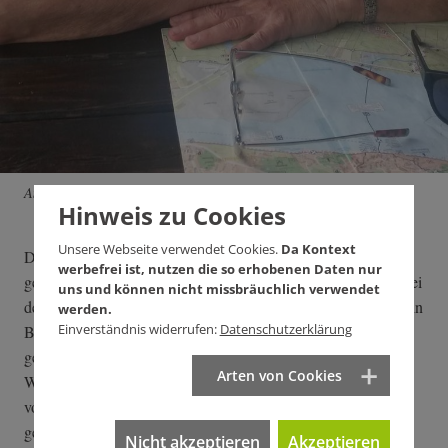
Antje Flade, Wohnexpertin.
Hinweis zu Cookies
Unsere Webseite verwendet Cookies.
Da Kontext
Die Klingelgestaltung bei Einfamilienhäusern ist selbst
werbefrei ist, nutzen die so erhobenen Daten nur
gewählt, sie drückt Individualität und Identität aus. Anderes bei
uns und können nicht missbräuchlich verwendet
den gewaltigen Klingeltableaus von Hochhäusern. Dort ist kein
werden.
Einverständnis widerrufen:
Datenschutzerklärung
Beweis für die eigene Identität mehr möglich, der Einzelne
geht in der Masse unter. Individualität ist erst hinter der
Arten von Cookies
Wohnungstüre ersichtlich, davor ist alles gleich und
vorgegeben, wie es zu sein hat, es ist genormt. Klingeln
gehören bei solchen Häusern schon fast zum öffentlichen
Nicht akzeptieren
Akzeptieren