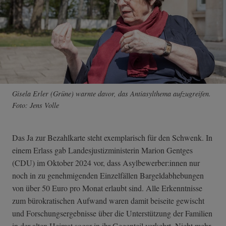
Gisela Erler (Grüne) warnte davor, das Antiasylthema aufzugreifen.
Foto: Jens Volle
Das Ja zur Bezahlkarte steht exemplarisch für den Schwenk. In
einem Erlass gab Landesjustizministerin Marion Gentges
(CDU) im Oktober 2024 vor, dass Asylbewerber:innen nur
noch in zu genehmigenden Einzelfällen Bargeldabhebungen
von über 50 Euro pro Monat erlaubt sind. Alle Erkenntnisse
zum bürokratischen Aufwand waren damit beiseite gewischt
und Forschungsergebnisse über die Unterstützung der Familien
in der alten Heimat sogar in ihr Gegenteil verkehrt. Nicht mehr