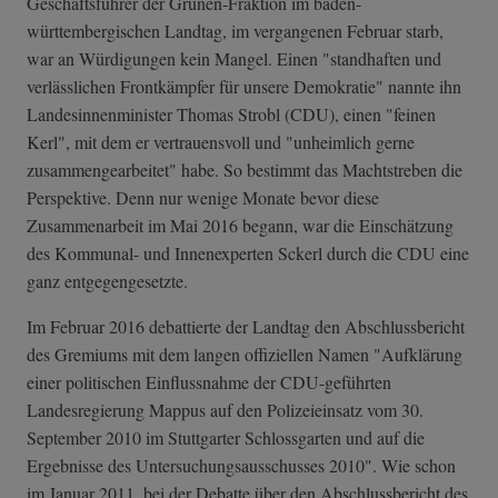
Geschäftsführer der Grünen-Fraktion im baden-
württembergischen Landtag, im vergangenen Februar starb,
war an Würdigungen kein Mangel. Einen "standhaften und
verlässlichen Frontkämpfer für unsere Demokratie" nannte ihn
Landesinnenminister Thomas Strobl (CDU), einen "feinen
Kerl", mit dem er vertrauensvoll und "unheimlich gerne
zusammengearbeitet" habe. So bestimmt das Machtstreben die
Perspektive. Denn nur wenige Monate bevor diese
Zusammenarbeit im Mai 2016 begann, war die Einschätzung
des Kommunal- und Innenexperten Sckerl durch die CDU eine
ganz entgegengesetzte.
Im Februar 2016 debattierte der Landtag den Abschlussbericht
des Gremiums mit dem langen offiziellen Namen "Aufklärung
einer politischen Einflussnahme der CDU-geführten
Landesregierung Mappus auf den Polizeieinsatz vom 30.
September 2010 im Stuttgarter Schlossgarten und auf die
Ergebnisse des Untersuchungsausschusses 2010". Wie schon
im Januar 2011, bei der Debatte über den Abschlussbericht des