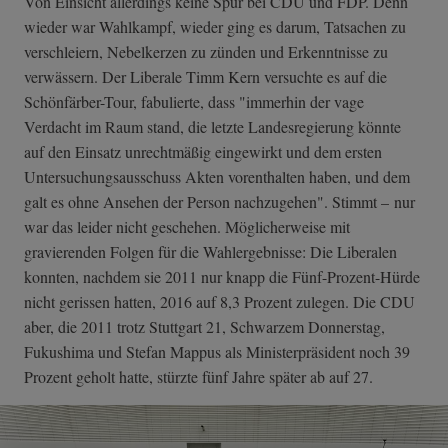
Von Einsicht allerdings keine Spur bei CDU und FDP. Denn
wieder war Wahlkampf, wieder ging es darum, Tatsachen zu
verschleiern, Nebelkerzen zu zünden und Erkenntnisse zu
verwässern. Der Liberale Timm Kern versuchte es auf die
Schönfärber-Tour, fabulierte, dass "immerhin der vage
Verdacht im Raum stand, die letzte Landesregierung könnte
auf den Einsatz unrechtmäßig eingewirkt und dem ersten
Untersuchungsausschuss Akten vorenthalten haben, und dem
galt es ohne Ansehen der Person nachzugehen". Stimmt – nur
war das leider nicht geschehen. Möglicherweise mit
gravierenden Folgen für die Wahlergebnisse: Die Liberalen
konnten, nachdem sie 2011 nur knapp die Fünf-Prozent-Hürde
nicht gerissen hatten, 2016 auf 8,3 Prozent zulegen. Die CDU
aber, die 2011 trotz Stuttgart 21, Schwarzem Donnerstag,
Fukushima und Stefan Mappus als Ministerpräsident noch 39
Prozent geholt hatte, stürzte fünf Jahre später ab auf 27.