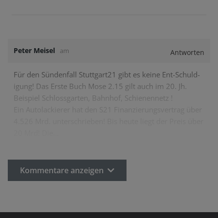
Peter Meisel
am
Antworten
Für den Sündenfall Stuttgart21 gibt es keine Ent-Schuld-
igung! Das Erste Buch Mose 2.15 gilt auch im 20. Jh.
Beispiel Schlossgarten, Bahnhof, Schienennetz !
Ein Autolackierer hat den S21 Finanzierungsvertrag über
4.526 Mrd. unterschrieben! Bis heute liegt der Preis über
20 Mrd! Die…
Kommentare anzeigen