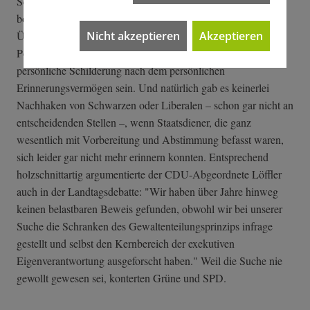
Sckerl – der Grüne hatte alle Unterlagen natürlich studiert –
bohrte damals nach. Ihn interessierte das hohe Maß an
Nicht akzeptieren
Akzeptieren
Übereinstimmung zwischen Mappus' Eingangsstatement und
Popes Auffassung, Basis von Zeugenaussagen solle stets die
persönliche Schilderung nach dem persönlichen
Erinnerungsvermögen sein. Und natürlich gab es keinerlei
Nachhaken von Schwarzen oder Liberalen – schon gar nicht an
entscheidenden Stellen –, wenn Staatsdiener, die ganz
wesentlich mit Vorbereitung und Abstimmung befasst waren,
sich leider gar nicht mehr erinnern konnten. Entsprechend
holzschnittartig argumentierte der CDU-Abgeordnete Löffler
auch in der Landtagsdebatte: "Wir haben über Jahre hinweg
keinen belastbaren Beweis gefunden, obwohl wir bei unserer
Suche die Schranken des Gewaltenteilungsprinzips infrage
gestellt und selbst den Kernbereich der exekutiven
Eigenverantwortung ausgeforscht haben." Weil die Suche nie
gewollt gewesen sei, konterten Grüne und SPD.