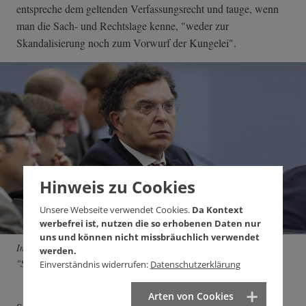
entspreche dem geltenden Verfassungsrecht und tauge, wenn
man die Sach- und Rechtslage kenne, "weder zur
Skandalisierung noch zum Vorwurf der Kungelei".
Hinweis zu Cookies
Unsere Webseite verwendet Cookies.
Da Kontext
werbefrei ist, nutzen die so erhobenen Daten nur
uns und können nicht missbräuchlich verwendet
Im grün-roten Abschlussbericht sieht Reinhard Löffler (CDU) eine
werden.
"Skandalisierung des Banalen".
Einverständnis widerrufen:
Datenschutzerklärung
Arten von Cookies