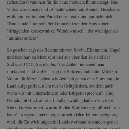
stehenden Ovationen für die neue Parteichefin
untersagt. Das
Video war damals und ist heute wieder ein Renner. Geschadet
es ihm in bestimmten Parteikreisen ganz und garnicht nicht.
"Raute, ade!" umreißt der kommentierenden Fans seinen
"dringenden konservativen Wendewunsch", der wichtiger sei
"als alles andere".
So gesehen sagt das Bekenntnis von Strobl, Eisenmann, Hagel
und Reinhart zu Merz sehr viel aus über den Zustand der
Südwest-CDU. Sie glaube, "die Zeiten, in denen man
rumlaviert, sind vorbei", sagt die Spitzenkandidatin. Mit dem
Votum für Merz "haben wir ziemlich genau eine Stimmung im
Land aufgegriffen, nicht nur bei Mitgliedern, sondern auch
wenn wir mit Unternehmern oder Bürgern sprechen". Und:
Gerade mit Blick auf die Landtagswahl "glauben wir, dass
Merz das verkörpert, was in Baden-Württemberg hilfreich sein
kann". Ausgerechnet einer, dem seit vielen Jahren nachgesagt
wird, die Entwicklungen im Landesverband besonders genau
einschätzen zu können, will zum jetzigen Zeitpunkt soweit auf