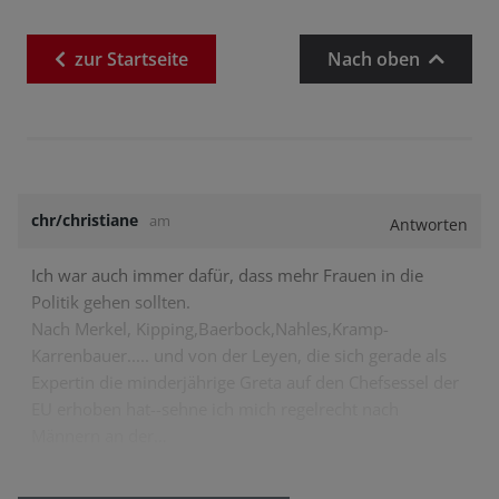
zur
Startseite
Nach oben
chr/christiane
am
Antworten
Ich war auch immer dafür, dass mehr Frauen in die
Politik gehen sollten.
Nach Merkel, Kipping,Baerbock,Nahles,Kramp-
Karrenbauer..... und von der Leyen, die sich gerade als
Expertin die minderjährige Greta auf den Chefsessel der
EU erhoben hat--sehne ich mich regelrecht nach
Männern an der…