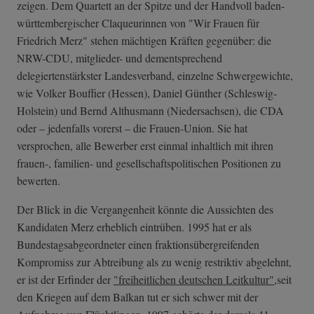
zeigen. Dem Quartett an der Spitze und der Handvoll baden-
württembergischer Claqueurinnen von "Wir Frauen für
Friedrich Merz" stehen mächtigen Kräften gegenüber: die
NRW-CDU, mitglieder- und dementsprechend
delegiertenstärkster Landesverband, einzelne Schwergewichte,
wie Volker Bouffier (Hessen), Daniel Günther (Schleswig-
Holstein) und Bernd Althusmann (Niedersachsen), die CDA
oder – jedenfalls vorerst – die Frauen-Union. Sie hat
versprochen, alle Bewerber erst einmal inhaltlich mit ihren
frauen-, familien- und gesellschaftspolitischen Positionen zu
bewerten.
Der Blick in die Vergangenheit könnte die Aussichten des
Kandidaten Merz erheblich eintrüben. 1995 hat er als
Bundestagsabgeordneter einen fraktionsübergreifenden
Kompromiss zur Abtreibung als zu wenig restriktiv abgelehnt,
er ist der Erfinder der
"freiheitlichen deutschen Leitkultur"
,seit
den Kriegen auf dem Balkan tut er sich schwer mit der