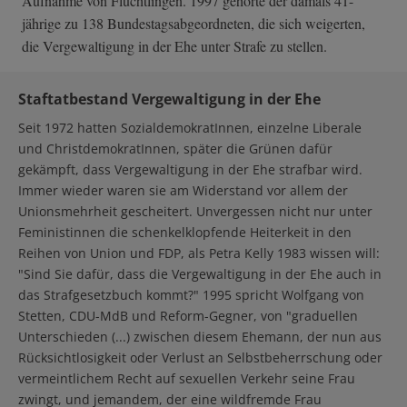
Aufnahme von Flüchtlingen. 1997 gehörte der damals 41-
jährige zu 138 Bundestagsabgeordneten, die sich weigerten,
die Vergewaltigung in der Ehe unter Strafe zu stellen.
Staftatbestand Vergewaltigung in der Ehe
Seit 1972 hatten SozialdemokratInnen, einzelne Liberale
und ChristdemokratInnen, später die Grünen dafür
gekämpft, dass Vergewaltigung in der Ehe strafbar wird.
Immer wieder waren sie am Widerstand vor allem der
Unionsmehrheit gescheitert. Unvergessen nicht nur unter
Feministinnen die schenkelklopfende Heiterkeit in den
Reihen von Union und FDP, als Petra Kelly 1983 wissen will:
"Sind Sie dafür, dass die Vergewaltigung in der Ehe auch in
das Strafgesetzbuch kommt?" 1995 spricht Wolfgang von
Stetten, CDU-MdB und Reform-Gegner, von "graduellen
Unterschieden (...) zwischen diesem Ehemann, der nun aus
Rücksichtlosigkeit oder Verlust an Selbstbeherrschung oder
vermeintlichem Recht auf sexuellen Verkehr seine Frau
zwingt, und jemandem, der eine wildfremde Frau