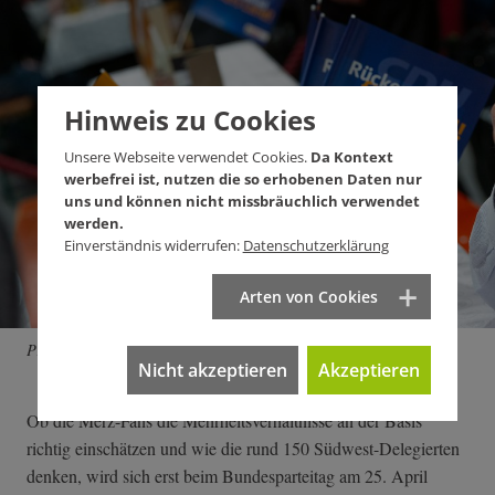
Hinweis zu Cookies
Unsere Webseite verwendet Cookies.
Da Kontext
werbefrei ist, nutzen die so erhobenen Daten nur
uns und können nicht missbräuchlich verwendet
werden.
Einverständnis widerrufen:
Datenschutzerklärung
Arten von Cookies
Prost, Zukunft.
Nicht akzeptieren
Akzeptieren
Ob die Merz-Fans die Mehrheitsverhältnisse an der Basis
richtig einschätzen und wie die rund 150 Südwest-Delegierten
denken, wird sich erst beim Bundesparteitag am 25. April