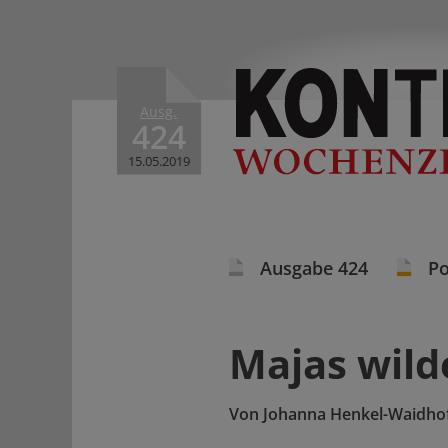
Ausg.
424
15.05.2019
Ausgabe 424
Po
Majas wild
Von
Johanna Henkel-Waidho