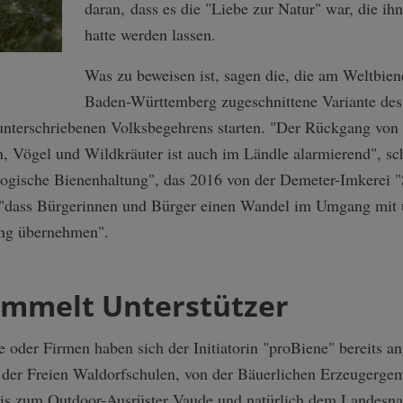
daran, dass es die "Liebe zur Natur" war, die ih
hatte werden lassen.
Was zu beweisen ist, sagen die, die am Weltbien
Baden-Württemberg zugeschnittene Variante des
unterschriebenen Volksbegehrens starten. "Der Rückgang von 
, Vögel und Wildkräuter ist auch im Ländle alarmierend", sch
kologische Bienenhaltung", das 2016 von der Demeter-Imkerei
, "dass Bürgerinnen und Bürger einen Wandel im Umgang mit 
tung übernehmen".
ammelt Unterstützer
 oder Firmen haben sich der Initiatorin "proBiene" bereits an
der Freien Waldorfschulen, von der Bäuerlichen Erzeugergem
 bis zum Outdoor-Ausrüster Vaude und natürlich dem Landesn