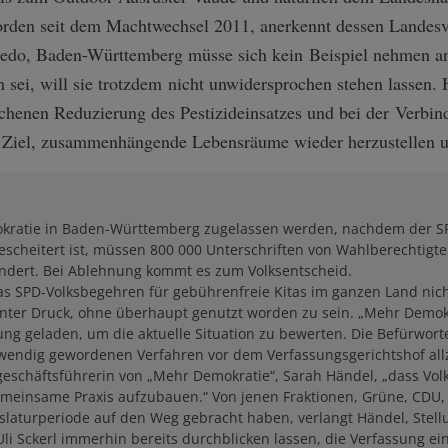
orden seit dem Machtwechsel 2011, anerkennt dessen Landesvo
edo, Baden-Württemberg müsse sich kein Beispiel nehmen an
h sei, will sie trotzdem nicht unwidersprochen stehen lassen.
chenen Reduzierung des Pestizideinsatzes und bei der Verbin
 Ziel, zusammenhängende Lebensräume wieder herzustellen 
mokratie in Baden-Württemberg zugelassen werden, nachdem der SP
escheitert ist, müssen 800 000 Unterschriften von Wahlberechtig
ndert. Bei Ablehnung kommt es zum Volksentscheid.
SPD-Volksbegehren für gebührenfreie Kitas im ganzen Land nicht
ter Druck, ohne überhaupt genutzt worden zu sein. „Mehr Demokr
ung geladen, um die aktuelle Situation zu bewerten. Die Befürwor
twendig gewordenen Verfahren vor dem Verfassungsgerichtshof a
geschäftsführerin von „Mehr Demokratie“, Sarah Händel, „dass Vol
meinsame Praxis aufzubauen.“ Von jenen Fraktionen, Grüne, CDU, 
slaturperiode auf den Weg gebracht haben, verlangt Händel, Stel
i Sckerl immerhin bereits durchblicken lassen, die Verfassung ein