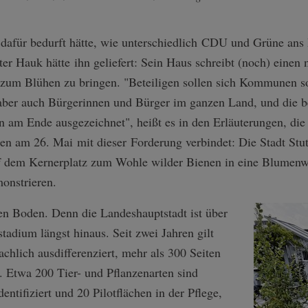
dafür bedurft hätte, wie unterschiedlich CDU und Grüne ans
er Hauk hätte ihn geliefert: Sein Haus schreibt (noch) einen
um Blühen zu bringen. "Beteiligen sollen sich Kommunen so
aber auch Bürgerinnen und Bürger im ganzen Land, und die 
n am Ende ausgezeichnet", heißt es in den Erläuterungen, di
 am 26. Mai mit dieser Forderung verbindet: Die Stadt Stu
uf dem Kernerplatz zum Wohle wilder Bienen in eine Blumen
onstrieren.
ren Boden. Denn die Landeshauptstadt ist über
tadium längst hinaus. Seit zwei Jahren gilt
chlich ausdifferenziert, mehr als 300 Seiten
. Etwa 200 Tier- und Pflanzenarten sind
entifiziert und 20 Pilotflächen in der Pflege,