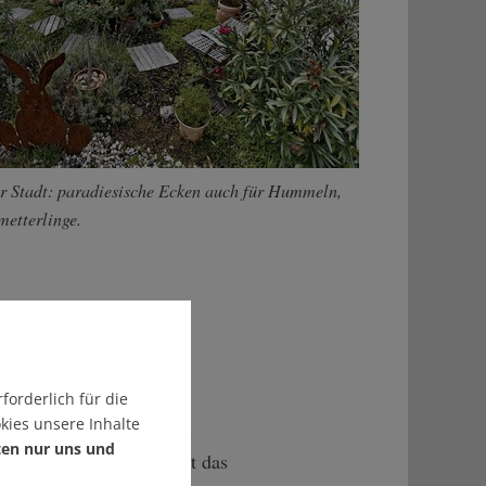
er Stadt: paradiesische Ecken auch für Hummeln,
metterlinge.
forderlich für die
kies unsere Inhalte
nd kleinen Anstrengungen.
ten nur uns und
Baden-Württemberg, nicht das