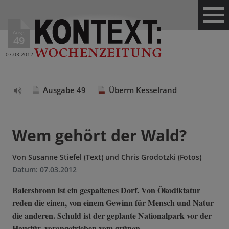
Ausg.
49
07.03.2012
Ausgabe 49
Überm Kesselrand
Text
vorlesen
Wem gehört der Wald?
Von
Susanne Stiefel (Text) und Chris Grodotzki (Fotos)
Datum:
07.03.2012
Baiersbronn ist ein gespaltenes Dorf. Von Ökodiktatur
reden die einen, von einem Gewinn für Mensch und Natur
die anderen. Schuld ist der geplante Nationalpark vor der
Haustür, vorangetrieben vom grünen