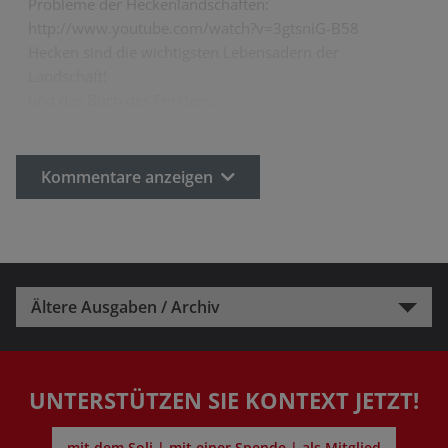
Probleme der Heckenlandschaften:
http://www.youtube.com/watch?v=3gtsniG-B58
Hecken sind die wichtigsten Lebensadern der
Landschaft!
und das Buch des Försters…
Kommentare anzeigen
Ältere Ausgaben / Archiv
UNTERSTÜTZEN SIE KONTEXT JETZT!
mit dem Soli | mit einer Spende | als Mitglied