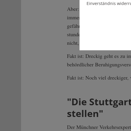
Einverständnis widerr
Aber: Wer Asthmatiker ist od
immer wieder hin, für den sin
gefährlich. Wie ist es aber fü
stundenlang erhöhten Belastu
nicht, wie sich kurzfristigen
Fakt ist: Dreckig geht es zu 
behördlicher Beruhigungsvers
Fakt ist: Noch viel dreckiger,
"Die Stuttgar
stellen"
Der Münchner Verkehrsexperte