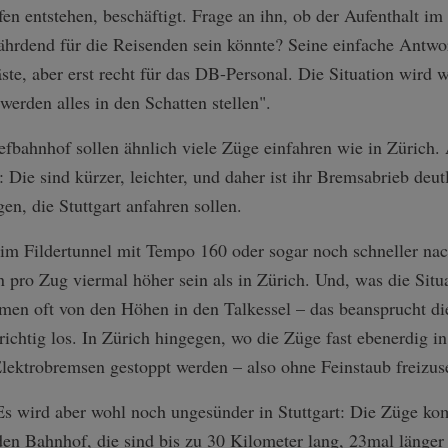
n entstehen, beschäftigt. Frage an ihn, ob der Aufenthalt im 
hrdend für die Reisenden sein könnte? Seine einfache Antwor
te, aber erst recht für das DB-Personal. Die Situation wird we
 werden alles in den Schatten stellen".
efbahnhof sollen ähnlich viele Züge einfahren wie in Zürich.
Die sind kürzer, leichter, und daher ist ihr Bremsabrieb deutl
en, die Stuttgart anfahren sollen.
m Fildertunnel mit Tempo 160 oder sogar noch schneller nach
pro Zug viermal höher sein als in Zürich. Und, was die Situa
en oft von den Höhen in den Talkessel – das beansprucht di
 richtig los. In Zürich hingegen, wo die Züge fast ebenerdig i
lektrobremsen gestoppt werden – also ohne Feinstaub freizus
Es wird aber wohl noch ungesünder in Stuttgart: Die Züge k
den Bahnhof, die sind bis zu 30 Kilometer lang, 23mal länger