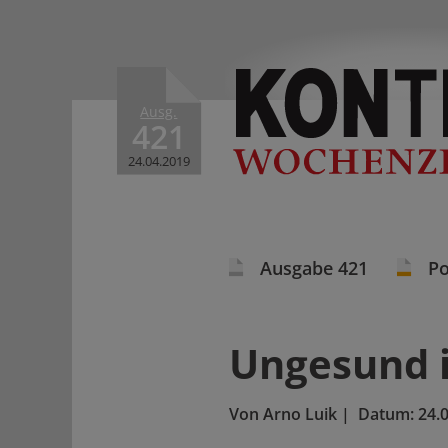
Ausg.
421
24.04.2019
Ausgabe 421
Po
Ungesund 
Von
Arno Luik
|
Datum:
24.