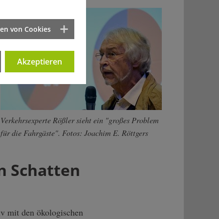
ten von Cookies
Akzeptieren
Verkehrsexperte Rößler sieht ein "großes Problem
für die Fahrgäste". Fotos: Joachim E. Röttgers
en Schatten
iv mit den ökologischen