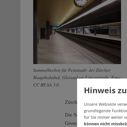
Sammelbecken für Feinstaub: der Zürcher
Hauptbahnhof, Gleisanlage Löwenstraße. Foto:
CC BY-SA 3.0
Hinweis zu
Zürcher Innenstadt lag 2018
Unsere Webseite verw
grundlegende Funktion
Die Schweizer Verantwortlich
für Sie immer weiter 
Grund zur Beunruhigung. Die 
können nicht missbrä