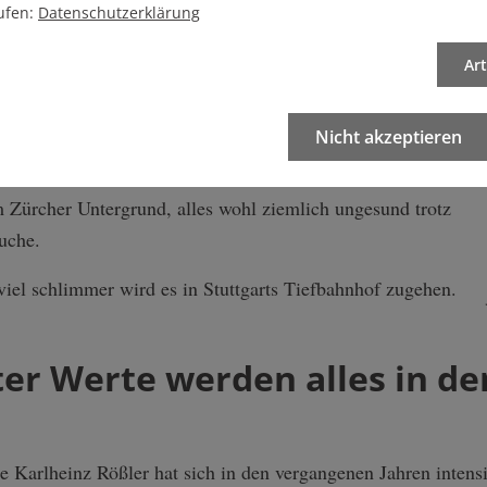
ufen:
Datenschutzerklärung
er einfach nur Atembeschwerden hat, darauf weisen Ärzte
d auch kurzfristig erhöhte Feinstaubbelastungen
Ar
r Menschen, die ihren Arbeitsplatz dort unten haben, also
ngen ausgesetzt sind? Dazu sagen die SBB nichts. Auch
Nicht akzeptieren
 Belastungen auf die Gesundheit auswirken können.
im Zürcher Untergrund, alles wohl ziemlich ungesund trotz
uche.
 viel schlimmer wird es in Stuttgarts Tiefbahnhof zugehen.
ter Werte werden alles in d
 Karlheinz Rößler hat sich in den vergangenen Jahren intens