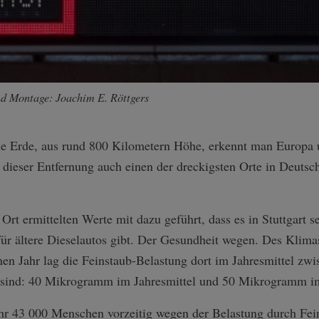
und Montage: Joachim E. Röttgers
ie Erde, aus rund 800 Kilometern Höhe, erkennt man Europa 
dieser Entfernung auch einen der dreckigsten Orte in Deutsch
rt ermittelten Werte mit dazu geführt, dass es in Stuttgart s
für ältere Dieselautos gibt. Der Gesundheit wegen. Des Klim
nen Jahr lag die Feinstaub-Belastung dort im Jahresmittel z
t sind: 40 Mikrogramm im Jahresmittel und 50 Mikrogramm im
ahr 43 000 Menschen vorzeitig wegen der Belastung durch Fe