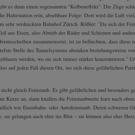
gibt es dann einen sogenannten "Kolbeneffekt": Die Züge schi
die Haltestation rein, absehbare Folge: Dort wird die Luft viel,
im sehr verdreckten Bahnhof Zürich. Rößler: "Da sich der Fei
Teil aus Eisen, also Abrieb der Räder und Schienen und ander
Bremsscheiben zusammensetzt, ist zu befürchten, dass diese re
tiefste Stelle des Tunnelsystems absinken beziehungsweise vo
geblasen werden, wo sie sich immer stärker konzentrieren." U
also auf jeden Fall diesen Ort, wo sich diese gefährlichen Par
 nicht gleich Feinstaub. Es gibt gefährlichen und besonders g
e Kerze an, dann knallen die Feinstaubwerte kurz nach oben.
ädlich wie Eisenbahn- oder Autofeinstaub. Deren schweren Gif
e, sie gelangen auch eher ins Blut – sie können also eher Her