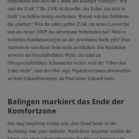
ernüchternd und lässt die Claims der Balinger Verleger ("Wir
sind der ZAK"/"Ihr ZAK ist derselbe, der Echte, nur jetzt in
Gelb") so hilflos-trotzig erscheinen. Warum soll das Publikum
das glauben? Weil ihr (alter) gelber ZAK ein neues Layout hat
und die (neue) SWP das altvertraute beibehalten hat? Weil es
weiterhin Familienanzeigen an der gewohnten Stelle gibt? Eine
Antwort ist von dieser Seite nicht zu erhalten. Die Redaktion
verweist auf Geschäftsführer Welte, der leitet an
Obergeschäftsführer Schumacher weiter, weil der "Ober den
Unter sticht", und der Ober sagt, Papierleser:innen abzuwerben
sei kein Zukunftskonzept, da Print keine Zukunft habe.
Balingen markiert das Ende der
Komfortzone
Das mag langfristig richtig sein, aber Stand heute ist die
Rechnung eine ganz einfache. Nach ihren Angaben werden die
Ulmer von einer "überwältigenden Nachfrage" heimgesucht,