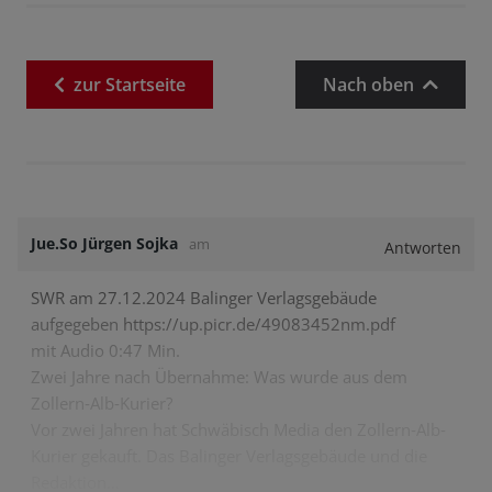
zur
Startseite
Nach oben
Jue.So Jürgen Sojka
am
Antworten
SWR am 27.12.2024 Balinger Verlagsgebäude
aufgegeben
https://up.picr.de/49083452nm.pdf
mit Audio 0:47 Min.
Zwei Jahre nach Übernahme: Was wurde aus dem
Zollern‐Alb‐Kurier?
Vor zwei Jahren hat Schwäbisch Media den Zollern‐Alb‐
Kurier gekauft. Das Balinger Verlagsgebäude und die
Redaktion…