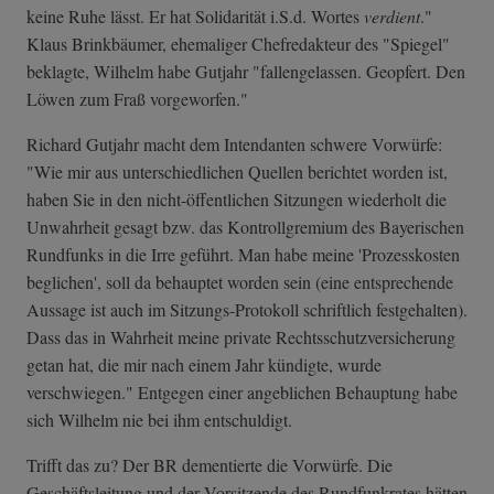
keine Ruhe lässt. Er hat Solidarität i.S.d. Wortes
verdient
."
Klaus Brinkbäumer, ehemaliger Chefredakteur des "Spiegel"
beklagte, Wilhelm habe Gutjahr "fallengelassen. Geopfert. Den
Löwen zum Fraß vorgeworfen."
Richard Gutjahr macht dem Intendanten schwere Vorwürfe:
"Wie mir aus unterschiedlichen Quellen berichtet worden ist,
haben Sie in den nicht-öffentlichen Sitzungen wiederholt die
Unwahrheit gesagt bzw. das Kontrollgremium des Bayerischen
Rundfunks in die Irre geführt. Man habe meine 'Prozesskosten
beglichen', soll da behauptet worden sein (eine entsprechende
Aussage ist auch im Sitzungs-Protokoll schriftlich festgehalten).
Dass das in Wahrheit meine private Rechtsschutzversicherung
getan hat, die mir nach einem Jahr kündigte, wurde
verschwiegen." Entgegen einer angeblichen Behauptung habe
sich Wilhelm nie bei ihm entschuldigt.
Trifft das zu? Der BR dementierte die Vorwürfe. Die
Geschäftsleitung und der Vorsitzende des Rundfunkrates hätten