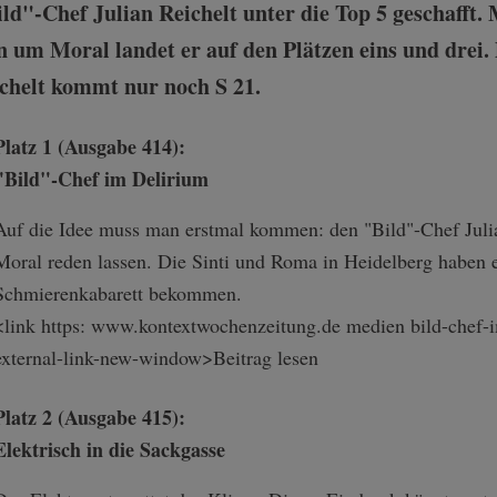
ild"-Chef Julian Reichelt unter die Top 5 geschafft.
 um Moral landet er auf den Plätzen eins und drei. 
ichelt kommt nur noch S 21.
Platz 1 (Ausgabe 414):
"Bild"-Chef im Delirium
Auf die Idee muss man erstmal kommen: den "Bild"-Chef Julia
Moral reden lassen. Die Sinti und Roma in Heidelberg haben e
Schmierenkabarett bekommen.
<link https: www.kontextwochenzeitung.de medien bild-chef-i
external-link-n­ew-window>Beitr­ag lesen
Platz 2 (Ausgabe 415):
Elektrisch in die Sackgasse