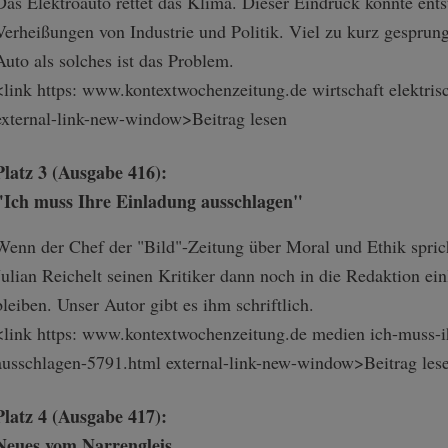
Das Elektroauto rettet das Klima. Dieser Eindruck könnte ent
Verheißungen von Industrie und Politik. Viel zu kurz gesprung
Auto als solches ist das Problem.
<link https: www.kontextwochenzeitung.de wirtschaft elektrisc
external-link-n­ew-window>Beitr­ag lesen
Platz 3 (Ausgabe 416):
"Ich muss Ihre Einladung ausschlagen"
Wenn der Chef der "Bild"-Zeitung über Moral und Ethik sprich
Julian Reichelt seinen Kritiker dann noch in die Redaktion einl
bleiben. Unser Autor gibt es ihm schriftlich.
<link https: www.kontextwochenzeitung.de medien ich-muss-ihr
ausschlagen-57­91.html external-link-n­ew-window>Beitr­ag les
Platz 4 (Ausgabe 417):
Neues vom Narrengleis