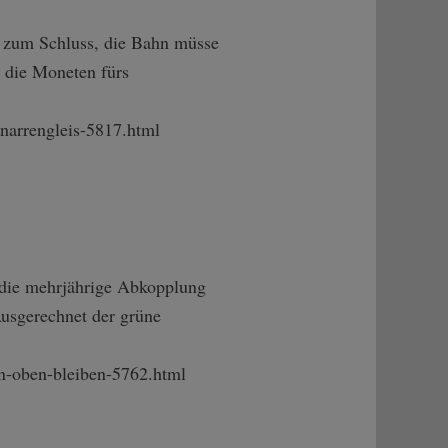
 zum Schluss, die Bahn müsse
h die Moneten fürs
arre­ngleis-5817.htm­l
t die mehrjährige Abkopplung
usgerechnet der grüne
-ob­en-bleiben-5762­.html