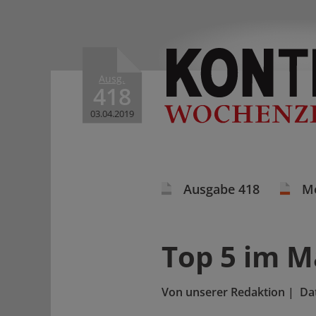
Ausg.
418
03.04.2019
Ausgabe 418
M
Top 5 im M
Von
unserer Redaktion
|
Da