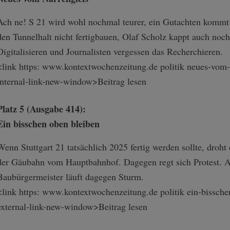
Ach ne! S 21 wird wohl nochmal teurer, ein Gutachten kommt
den Tunnelhalt nicht fertigbauen, Olaf Scholz kappt auch noc
Digitalisieren und Journalisten vergessen das Recherchieren.
<link https: www.kontextwochenzeitung.de politik neues-vom-n
internal-link-n­ew-window>Beitr­ag lesen
Platz 5 (Ausgabe 414):
Ein bisschen oben bleiben
Wenn Stuttgart 21 tatsächlich 2025 fertig werden sollte, droh
der Gäubahn vom Hauptbahnhof. Dagegen regt sich Protest. A
Baubürgermeister läuft dagegen Sturm.
<link https: www.kontextwochenzeitung.de politik ein-bisschen
external-link-n­ew-window>Beitr­ag lesen