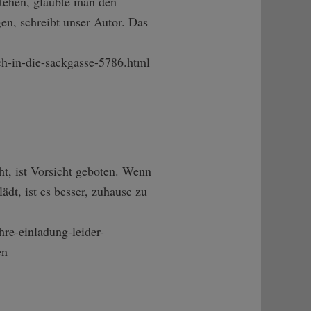
stehen, glaubte man den
en, schreibt unser Autor. Das
h-in-d­ie-sackgasse-57­86.html
t, ist Vorsicht geboten. Wenn
ädt, ist es besser, zuhause zu
e-e­inladung-leider­-
en