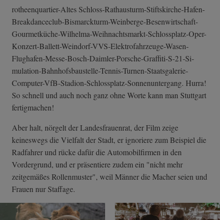
rotheenquartier­-Altes Schloss-Rathaus­turm-Stiftskirc­he-Hafen-
Breakd­anceclub-Bismar­ckturm-Weinberg­e-Besenwirtscha­ft-
Gourmetküche­-Wilhelma-Weihn­achtsmarkt-Schl­ossplatz-Oper-
K­onzert-Ballett-­Weindorf-VVS-El­ektrofahrzeuge-­Wasen-
Flughafen­-Messe-Bosch-Da­imler-Porsche-G­raffiti-S-21-Si­
mulation-Bahnho­fsbaustelle-Ten­nis-Turnen-Staa­tsgalerie-
Compu­ter-VfB-Stadion­-Schlossplatz-S­onnenuntergang. Hurra!
So schnell und auch noch ganz ohne Worte kann man Stuttgart
fertigmachen!
Aber halt, nörgelt der Landesfrauenrat, der Film zeige
keineswegs die Vielfalt der Stadt, er ignoriere zum Beispiel die
Radfahrer und rücke dafür die Automobilfirmen in den
Vordergrund, und er präsentiere zudem ein "nicht mehr
zeitgemäßes Rollenmuster", weil Männer die Macher seien und
Frauen nur Staffage.