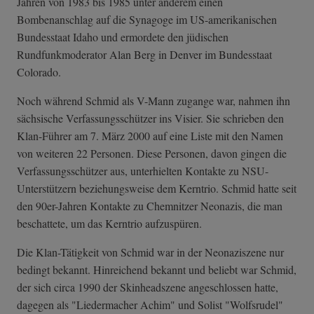
Jahren von 1983 bis 1985 unter anderem einen
Bombenanschlag auf die Synagoge im US-amerikanischen
Bundesstaat Idaho und ermordete den jüdischen
Rundfunkmoderator Alan Berg in Denver im Bundesstaat
Colorado.
Noch während Schmid als V-Mann zugange war, nahmen ihn
sächsische Verfassungsschützer ins Visier. Sie schrieben den
Klan-Führer am 7. März 2000 auf eine Liste mit den Namen
von weiteren 22 Personen. Diese Personen, davon gingen die
Verfassungsschützer aus, unterhielten Kontakte zu NSU-
Unterstützern beziehungsweise dem Kerntrio. Schmid hatte seit
den 90er-Jahren Kontakte zu Chemnitzer Neonazis, die man
beschattete, um das Kerntrio aufzuspüren.
Die Klan-Tätigkeit von Schmid war in der Neonaziszene nur
bedingt bekannt. Hinreichend bekannt und beliebt war Schmid,
der sich circa 1990 der Skinheadszene angeschlossen hatte,
dagegen als "Liedermacher Achim" und Solist "Wolfsrudel"