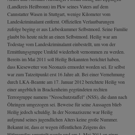
(Landkreis Heilbronn) im Pkw seines Vaters auf dem
Cannstatter Wasen in Stuttgart, wenige Kilometer vom
Landeskriminalamt entfernt. Offiziellen Verlautbarungen
zufolge beging er aus Liebeskummer Selbstmord. Seine Familie
glaubt bis heute nicht an einen Selbstmord. Heilig war am
Todestag vom Landeskriminalamt einbestellt, um von der
Ermittlungsgruppe Umfeld wiederholt vernommen zu werden.
Bereits im Mai 2011 soll Heilig Bekannten berichtet haben,
dass Kiesewetter von Neonazis ermordet worden sei. Er selbst
war zum Tatzeitpunkt erst 16 Jahre alt. Bei einer Vernehmung
durch LKA-Beamte am 17. Januar 2012 berichtete Heilig von
einer angeblich in Brackenheim gegründeten rechten
Terrorgruppe namens "Neoschutzstaffel" (NSS), die dann nach
Öhringen umgezogen sei. Beweise für seine Aussagen blieb
Heilig jedoch schuldig. In der Neonaziszene war Heilig
aufgrund seines jugendlichen Alters keine große Nummer.
Bekannt ist, dass er wegen öffentlichen Zeigens des
Hitlergrußes verurteilt wurde und am 1. Mai 2011 an einer