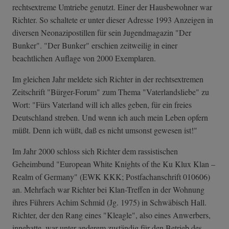
rechtsextreme Umtriebe genutzt. Einer der Hausbewohner war
Richter. So schaltete er unter dieser Adresse 1993 Anzeigen in
diversen Neonazipostillen für sein Jugendmagazin "Der
Bunker". "Der Bunker" erschien zeitweilig in einer
beachtlichen Auflage von 2000 Exemplaren.
Im gleichen Jahr meldete sich Richter in der rechtsextremen
Zeitschrift "Bürger-Forum" zum Thema "Vaterlandsliebe" zu
Wort: "Fürs Vaterland will ich alles geben, für ein freies
Deutschland streben. Und wenn ich auch mein Leben opfern
müßt. Denn ich wüßt, daß es nicht umsonst gewesen ist!"
Im Jahr 2000 schloss sich Richter dem rassistischen
Geheimbund "European White Knights of the Ku Klux Klan –
Realm of Germany" (EWK KKK; Postfachanschrift 010606)
an. Mehrfach war Richter bei Klan-Treffen in der Wohnung
ihres Führers Achim Schmid (Jg. 1975) in Schwäbisch Hall.
Richter, der den Rang eines "Kleagle", also eines Anwerbers,
innehatte, war unter anderem zuständig für den Betrieb des