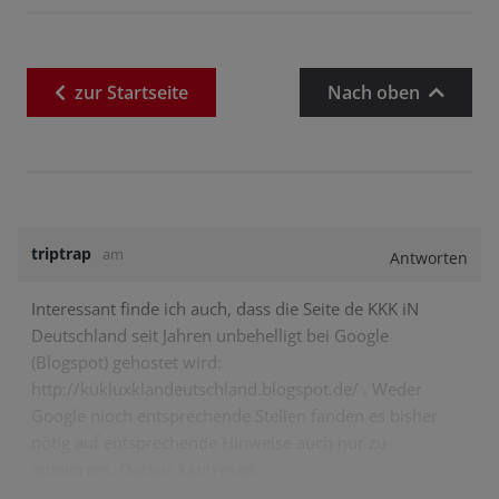
zur
Startseite
Nach oben
triptrap
am
Antworten
Interessant finde ich auch, dass die Seite de KKK iN
Deutschland seit Jahren unbehelligt bei Google
(Blogspot) gehostet wird:
http://kukluxklandeutschland.blogspot.de/ . Weder
Google nioch entsprechende Stellen fanden es bisher
nötig auf entsprechende Hinweise auch nur zu
antworten. Daraus kann man…