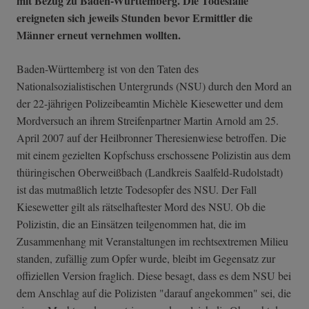
mit Bezug zu Baden-Württemberg. Die Todesfälle
ereigneten sich jeweils Stunden bevor Ermittler die
Männer erneut vernehmen wollten.
Baden-Württemberg ist von den Taten des
Nationalsozialistischen Untergrunds (NSU) durch den Mord an
der 22-jährigen Polizeibeamtin Michèle Kiesewetter und dem
Mordversuch an ihrem Streifenpartner Martin Arnold am 25.
April 2007 auf der Heilbronner Theresienwiese betroffen. Die
mit einem gezielten Kopfschuss erschossene Polizistin aus dem
thüringischen Oberweißbach (Landkreis Saalfeld-Rudolstadt)
ist das mutmaßlich letzte Todesopfer des NSU. Der Fall
Kiesewetter gilt als rätselhaftester Mord des NSU. Ob die
Polizistin, die an Einsätzen teilgenommen hat, die im
Zusammenhang mit Veranstaltungen im rechtsextremen Milieu
standen, zufällig zum Opfer wurde, bleibt im Gegensatz zur
offiziellen Version fraglich. Diese besagt, dass es dem NSU bei
dem Anschlag auf die Polizisten "darauf angekommen" sei, die