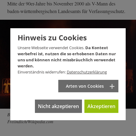
Mitte der 90er-Jahre bis November 2000 als V-Mann des
baden-württembergischen Landesamts für Verfassungsschutz.
Hinweis zu Cookies
Unsere Webseite verwendet Cookies.
Da Kontext
werbefrei ist, nutzen die so erhobenen Daten nur
uns und können nicht missbräuchlich verwendet
werden.
Einverständnis widerrufen:
Datenschutzerklärung
Arten von Cookies
Nicht akzeptieren
Akzeptieren
Brennendes Kreuz als Symbol des Klans. Foto:
Freiindlich/Wikipedia.com