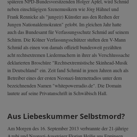
späteren NPD-Bundesvorsitzenden Holger Apfel, wird Schmid
neben einschlägigen Szenemusikern wie Jörg Hähnel und
Frank Rennicke als "junge(r) Künstler aus den Reihen der
Jungen Nationaldemokraten" gelobt. Im gleichen Jahr hatte
auch das Bundesamt für Verfassungsschutz Schmid auf seinem
Schirm. Die Kölner Verfassungsschützer stuften den V-Mann
Schmid als einen von damals offiziell bundesweit gezählten
acht rechtsextremen Liedermachern in ihrer als Verschlusssache
deklarierten Broschüre "Rechtsextremistische Skinhead-Musik
in Deutschland" ein. Zeit fand Schmid in jenen Jahren auch als
Betreiber eines der ersten Neonazi-Internetradios unter dem
bezeichnenden Namen "whitepowerradio.de". Die Domain
lautete auf seine Privatanschrift in Schwäbisch Hall.
Aus Liebeskummer Selbstmord?
Am Morgen des 16. September 2013 verbrannte der 21-jährige
Azubi und Neonazi-Aussteiger Florian Heilig aus Eppingen