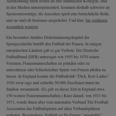
Anerkennung mehr leisten als ihre männlichen Kollegen, sind
in den Medien unterrepräsentiert, kommen deshalb schwerer an
Sponsorenverträge, ihr Aussehen spielt eine beträchtliche Rolle,
und sie sind oft Sexismus ausgeliefert. Und klar:
Sie verdienen
wesentlich weniger
.
Ein besonders dunkles Diskriminierungskapitel der
Sportgeschichte betrifft den Fußball der Frauen. In einigen
europäischen Ländern gab es gar Verbote. Der Deutsche
Fußballbund (DFB) untersagte von 1955 bis 1970 seinen
Vereinen, Frauenmannschaften zu gründen oder zu
unterstützen oder Schiedsrichter Spiele von Frauen pfeifen zu
lassen. In England konnte der Fußballclub "Dick, Kerr Ladies"
1920 zwar sage und schreibe 50.000 Zuschauer:innen im
Stadion versammeln. (Es gab zu dieser Zeit in England etwa
150 weitere Frauenmannschaften.) Kurz darauf, von 1921 bis
1971, wurde ihnen aber vom nationalen Verband The Football
Association das Fußballspielen auf allen Verbandsplätzen
verboten. Begründung: Fußball sei für Frauen "unsuitable",