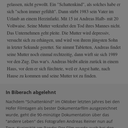
gelassen, nicht gewollt. Ein "Schattenkind", als solches habe er
sich "schon immer gefühlt". Dann stirbt 1983 sein Vater im
Urlaub an einem Herzinfarkt. Mit 15 ist Andreas Halb- mit 20
Vollwaise. Seine Mutter verkraftet den Tod ihres Mannes nicht.
Das Unternehmen geht pleite. Die Mutter wird depressiv,
versucht sich zu erhängen, und wird von ihrem jüngsten Sohn
in letzter Sekunde gerettet. Sie nimmt Tabletten, Andreas findet
seine Mutter noch einmal rechtzeitig, dann wirft sie sich 1989
vor den Zug. Das war's. Andreas bleibt allein zurück in einem
Haus, vor dem er sich fürchtete, weil er Angst hatte, nach
Hause zu kommen und seine Mutter tot zu finden.
In Biberach abgelehnt
Nachdem "Schattenkind" im Oktober letzten Jahres bei den
Hofer Filmtagen als bester Dokumentarfilm ausgezeichnet
wurde, geht die 90-minütige Dokumentation über das
"andere Leben" des Fotografen Andreas Reiner nun auf
Tour. Kuriosität am Rande: Der Film wurde auch bei den