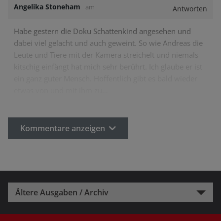
Angelika Stoneham
am
Antworten
Habe gestern die Doku Schattenkind angesehen und
dabei viel gelacht und auch geweint. So wie Andreas die
Leute und Tiere mit der Kamera streichelt und niemals
kitschig einfängt hat mich sehr berührt. Ich glaube er ist
ein ganz guter Mensch. Hoffentlich gibt es bald wieder
etwas von und mit ihm zu…
Kommentare anzeigen
Ältere Ausgaben / Archiv