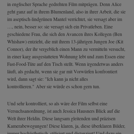
in englischer Sprache gedrehten Film mitprägen. Denn Alice
geht ganz auf in ihrem Blumenland, also in ihrer Arbeit, die sie
im aseptisch-lindgrünen Mantel verrichtet, sie versagt aber im
…, nein, besser so: sie versagt sich ein Privatleben. Eine
geschiedene Frau, die sich den Avancen ihres Kollegen (Ben
Whishaw) entzieht, die mit ihrem 13-jährigen Jungen Joe (Kit
Connor), der ihr vergeblich einen Mann zu vermitteln versucht,
in einer karg ausgestatteten Wohnung lebt und zum Essen eine
Fast-Food-Tüte auf den Tisch stellt. Wenn irgendetwas anders
läuft, als gedacht, wenn sie gar mit Vorwürfen konfrontiert
wird, dann sagt sie: "Ich kann ja nicht alles
kontrollieren." Aber sie würde es schon gern tun.
Und sehr kontrolliert, so als wäre der Film selbst eine
Versuchsanordnung, ist auch Jessica Hausners Blick auf die
Welt ihrer Heldin. Diese langsam gleitenden und präzisen
Kamerabewegungen! Diese klaren, ja, diese überklaren Bilder,
immer hochästhetisch, stilisiert und distanziert! Und dazu ein