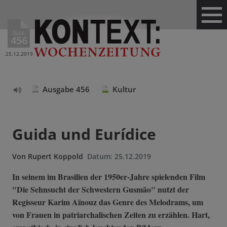
Ausg.
456
25.12.2019
Ausgabe 456
Kultur
Text
vorlesen
Guida und Eurídice
Von
Rupert Koppold
Datum:
25.12.2019
In seinem im Brasilien der 1950er-Jahre spielenden Film
"Die Sehnsucht der Schwestern Gusmão" nutzt der
Regisseur Karim Aïnouz das Genre des Melodrams, um
von Frauen in patriarchalischen Zeiten zu erzählen. Hart,