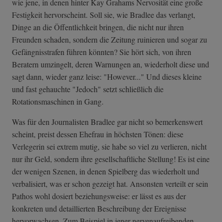
wie jene, in denen hinter Kay Grahams Nervosität eine große
Festigkeit hervorscheint. Soll sie, wie Bradlee das verlangt,
Dinge an die Öffentlichkeit bringen, die nicht nur ihren
Freunden schaden, sondern die Zeitung ruinieren und sogar zu
Gefängnisstrafen führen könnten? Sie hört sich, von ihren
Beratern umzingelt, deren Warnungen an, wiederholt diese und
sagt dann, wieder ganz leise: "However..." Und dieses kleine
und fast gehauchte "Jedoch" setzt schließlich die
Rotationsmaschinen in Gang.
Was für den Journalisten Bradlee gar nicht so bemerkenswert
scheint, preist dessen Ehefrau in höchsten Tönen: diese
Verlegerin sei extrem mutig, sie habe so viel zu verlieren, nicht
nur ihr Geld, sondern ihre gesellschaftliche Stellung! Es ist eine
der wenigen Szenen, in denen Spielberg das wiederholt und
verbalisiert, was er schon gezeigt hat. Ansonsten verteilt er sein
Pathos wohl dosiert beziehungsweise: er lässt es aus der
konkreten und detaillierten Beschreibung der Ereignisse
hervorwachsen. Zum Beispiel in jener nervenaufreibenden