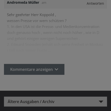
Andromeda Müller
am
Antworten
Sehr geehrter Herr Koppold ,
wessen Presse vor wem schützen ?
1. In den USA ist die Presse- und Medienkonzentration
doch genauso hoch , wenn nicht noch höher , wie in D
und gehört einigen wenigen Superreichen .
2. Edward Snowden (erhält sich seine Freiheit in Moskau
) ließ nach seiner Flucht ,…
Kommentare anzeigen
Ältere Ausgaben / Archiv