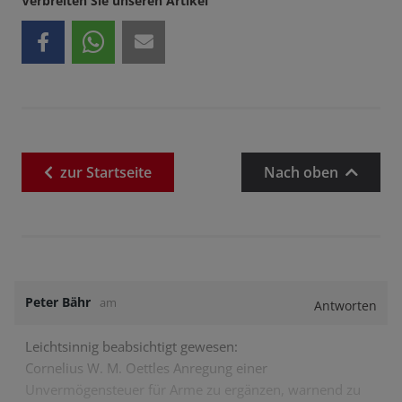
Verbreiten Sie unseren Artikel
zur
Startseite
Nach oben
Peter Bähr
am
Antworten
Leichtsinnig beabsichtigt gewesen:
Cornelius W. M. Oettles Anregung einer
Unvermögensteuer für Arme zu ergänzen, warnend zu