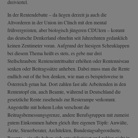
dreiviertel.
In der Rentendebatte – da liegen derzeit ja auch die
Altvorderen in der Union im Clinch mit den mental
frühvergreisten, aber biologisch jüngeren CDUlern – kommt
das deutsche Denkerland ohnehin seit Jahrzehnten gedanklich
keinen Zentimeter voran. Aufgrund der hiesigen Scheuklappen
bei diesem Thema heißt es stets, es gebe nur drei
Stellschrauben: Renteneintrittsalter erhöhen oder Rentenniveau
senken oder Beitragssätze anheben. Dabei muss man die Rente
endlich out of the box denken, wie man es beispielsweise in
Österreich getan hat. Dort zahlen fast alle Arbeitenden in den
Rententopf ein, auch Beamte, während in Deutschland die
gesetzliche Rente zusehends zur Resterampe verkommt.
Angestellte mit hohem Lohn verschont die
Beitragsbemessungsgrenze, andere Berufsgruppen mit zumeist
gutem Einkommen haben gleich ihre eigenen Töpfe: Anwälte,
Ärzte, Steuerberater, Architekten, Bundestagsabgeordnete,
Beamte – sie alle haben sich entsolidarisiert und zahlen nicht in