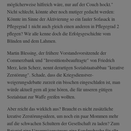
möglicherweise hilfreich wäre, nur auf der Couch hockt."
Nicht schlecht, könnte aber noch mutiger gedacht werden:
Könnte im Sinne der Aktivierung so ein fauler Sofasack in
Pflegegrad 1 nicht auch gleich einen anderen in Pflegegrad 2
pflegen? Wir alle kenne doch die Erfolgsgeschichte vom
Blinden und dem Lahmen.
Martin Blessing, der frühere Vorstandsvorsitzende der
Commerzbank und "Investitionsbeauftragte" von Friedrich
Merz, kein Scherz, nennt derartigen Sozialstaatsabbau "kreative
Zerstörung". Schade, dass die Kriegsdienstver­
weigerungsdebat­te zurzeit ein bisschen eingeschlafen ist, man
würde aktuell gern all jene hören, die für unseren gütigen
Sozialstaat zur Waffe greifen wollten.
Aber reicht das wirklich aus? Braucht es nicht zusätzliche
kreative Zerstörungsideen, um noch ein paar Mommen mehr
auf die schwachen Schultern der Gesellschaft zu laden? Zum
Beispiel eine Unvermögensteuer: eine Sonderabgabe für alle