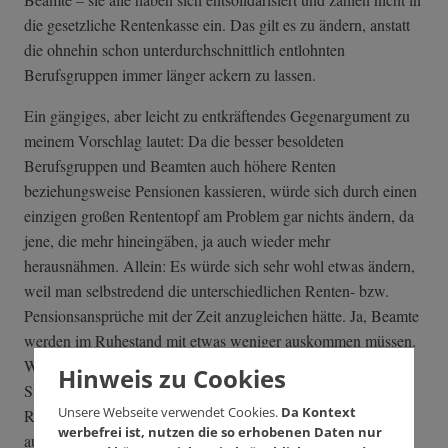
die gesetzliche Rentenkasse ein. Das gilt es zu ändern, anstatt
die ohnehin schon unterdurchschnittlich entlohnten
Berufsgruppen immer länger ackern zu lassen.
Ein gängiges, aber leicht zu entkräftendes Gegenargument zu
meinem Vorschlag lautet: Da die besser besoldeten
Berufsgruppen und Beamten auch höhere Renten
beziehungsweise Pensionen kassieren, würde sich durch einen
einzigen großen Rententopf am Problem gar nichts ändern, da
jene, die mehr hineingäben, ja auch wieder mehr
herausnähmen. Allein: Es würde sich sehr wohl etwas ändern,
weil man selbstredend die unterschiedlichen Renten- bzw.
Pensionsansprüche mit der Zeit anzugleichen hätte. Ja, Beamte
werden im Ruhestand mit etwas weniger auskommen müssen.
Wieso sollten Pensionäre im Ruhestand üppig von
Hinweis zu Cookies
Steuergeldern leben, die unter anderem jene mit der
Unsere Webseite verwendet Cookies.
Da Kontext
Resterampenrente abgespeisten sonstigen Arbeitnehmer
werbefrei ist, nutzen die so erhobenen Daten nur
aufbringen? Apropos aufbringen: Alle aufgebrachten