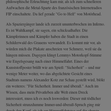
philosophische Erleuchtung kam mir, als ich zum schnelleren
Aufwachen die Metal-Sparte des französischen Internetradios
FIP einschaltete. Da lief gerade "Go to Hell" von Motörhead.
Als Spaziergänger lande ich zurzeit ununterbrochen im Inferno.
Es ist Wahlkampf, sie sagen, ein schicksalhafter. Die
Kämpferinnen und Kämpfer haben die Stadt in einen
Schilderwald des Grauens verwandelt. Es kommt mir vor, als
würden mich die Plakate anschreien vor Schmerz, weil sie da
hängen müssen. Dagegen klingt Lemmys Motorkopf-Stimme
wie Engelsgesang nach einer Himmelfahrt. Eines der
Kunststoffposter brüllt wie am Spieß: "Sicherheit" – und nur
wenige Meter weiter, wo das abgelichtete Gesicht eines
Stadtrats namens Alexander Kotz zur Schau gestellt wird, blökt
ein weiteres: "Für Sicherheit. Immer und überall." Auch im
Wissen, dass mein Privatleben alle Welt einen Dreck
interessiert, muss ich es noch loswerden: Dieser mit tödlicher
Sicherheit strunzdumme Immer-und-überall-Spruch ging mir
durch den Kopf, als ich am Himmelfahrtstag auf die oberste