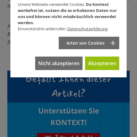
Unsere Webseite verwendet Cookies.
Da Kontext
Nachdenken reizen, wenn's nicht so warm wär'.
werbefrei ist, nutzen die so erhobenen Daten nur
uns und können nicht missbräuchlich verwendet
werden.
Peter Grohmann ist Kabarettist und Koordinator von
Einverständnis widerrufen:
Datenschutzerklärung
Bürgerprojekten.
Alle Wettern-Videos gibt es hier zum
Nachgucken.
Arten von Cookies
Nicht akzeptieren
Akzeptieren
Gefällt Ihnen dieser
Artikel?
Unterstützen Sie
KONTEXT!