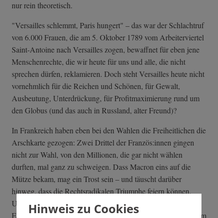
nur rein theoretisch.
"Versailles schlemmt, Paris hungert" – das war der Schlachtruf
von 6.000 Frauen, die am 5. Oktober 1789 vom Arbeiterviertel
Saint-Antoine nach Versailles zogen, bewaffnet für eben jene
Menschenrechte, die wir heute für uns und alle, die nicht
sprechen dürfen, reklamieren. Doch steht Versailles heute nicht
vornehmlich für die Reichen und Schönen, für Gewalt,
Ausbeutung, Unterdrückung, für Profitmaximierung rund um
den Globus (und das auch in Russland, alter Freund)?
In Frankreich haben eben bei den Wahlen die Freiheitlichen die
Arschkarte gezogen: Zwei Drittel der Französ:innen gingen
nicht zur Wahl, von den Millionen, die gar nicht wählen
durften, mal ganz zu schweigen. Dass Macron eins auf die
Mütze bekam, mag ein Trost sein – und täuscht darüber
hinweg, dass die Rechtsradikalen Triumphe feiern können.
Unser Nachbar rutscht nach rechts und die Nachbarin auch.
Hinweis zu Cookies
Eine dicke Mehrheit pfeift auf die Demokratie. Das könnte zum