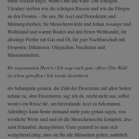
blaue Socken trägst. Wenn's nur das wäre! Die schrägen
Ukrainer sterben wie die schrägen Russen und wie die Fliegen
an den Fronten – für uns, für Asyl und Demokratie und
Meinungsfreiheit, für Menschenwürde und Julian Assange und
Wohlstand und warme Buden und den freien Welthandel, für
allseitige Profite mit Gas und Öl, für gute Nachbarschaft mit
Despoten, Diktatoren, Oligarchen, Faschisten und
Massenmördern.
Ihr sogenannten Herr'n / Ich sage euch ganz offen / Die Wahl
ist schon getroffen / Ich werde desertier'n.
ntv behauptete gestern, die Zahl der Deserteure auf allen Seiten
nehme zu, aber Desertieren, sag' ich da, reicht nicht aus, selbst
wenn's ein Russe tät', um hierzulande Asyl zu bekommen.
Allerdings kann heute niemand mehr ganz genau sagen, was
westliche Werte sind und ob die Menschenrechte komplett, also
samt Präambel, dazugehören. Ganz generell ist man sich
weitgehend einig, dass sie für alle Menschen gelten, natürlich