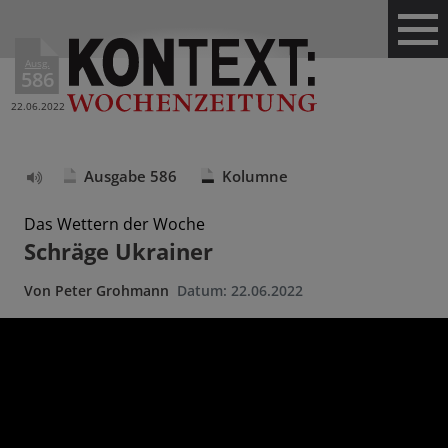
Ausg.
586
22.06.2022
Ausgabe 586
Kolumne
Text
vorlesen
Das Wettern der Woche
Schräge Ukrainer
Von
Peter Grohmann
Datum:
22.06.2022