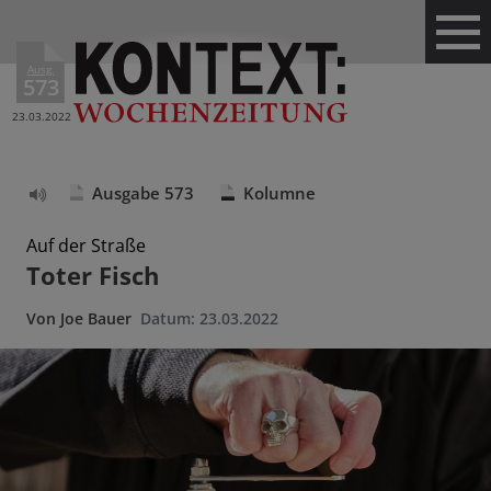
Ausg.
573
23.03.2022
Ausgabe 573
Kolumne
Text
vorlesen
Auf der Straße
Toter Fisch
Von
Joe Bauer
Datum:
23.03.2022