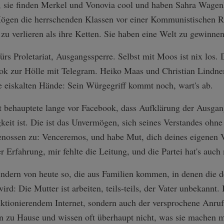
 sie finden Merkel und Vonovia cool und haben Sahra Wagen
Mögen die herrschenden Klassen vor einer Kommunistischen Re
r zu verlieren als ihre Ketten. Sie haben eine Welt zu gewinnen
ürs Proletariat, Ausgangssperre. Selbst mit Moos ist nix los
ok zur Hölle mit Telegram. Heiko Maas und Christian Lindner
ne eiskalten Hände: Sein Würgegriff kommt noch, wart's ab.
 behauptete lange vor Facebook, dass Aufklärung der Ausga
eit ist. Die ist das Unvermögen, sich seines Verstandes ohne
enossen zu: Venceremos, und habe Mut, dich deines eigenen V
r Erfahrung, mir fehlte die Leitung, und die Partei hat's auch 
indern von heute so, die aus Familien kommen, in denen die d
rd: Die Mutter ist arbeiten, teils-teils, der Vater unbekannt.
nktionierendem Internet, sondern auch der versprochene Anruf
n zu Hause und wissen oft überhaupt nicht, was sie machen 