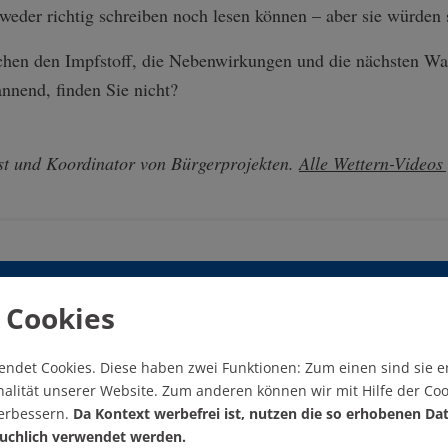
 weder richtig schreiben noch lesen können – aber sie würden 
chen den Impfstoff, die Nebenwirkungen und die nächsten Wa
pannend, finden Sie nicht?
st und Koordinator von Bürgerprojekten.
Alle Wettern-Videos
ällt Ihnen dieser Arti
 Cookies
endet Cookies.
Diese haben zwei Funktionen: Zum einen sind sie er
nterstützen Sie KONTEX
alität unserer Website. Zum anderen können wir mit Hilfe der Coo
verbessern.
Da Kontext werbefrei ist, nutzen die so erhobenen Da
uchlich verwendet werden.