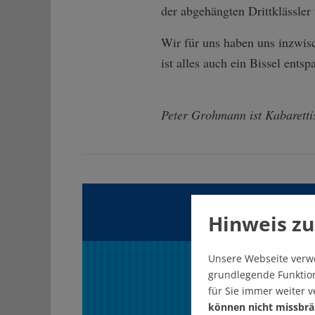
der abgehängten Drittklässler
Wir für uns haben uns inzwis
ist alles auch ein Bissel ents
Peter Grohmann ist Kabaretti
Gef
Hinweis zu
Unsere Webseite verw
U
grundlegende Funktion
für Sie immer weiter 
können nicht missbrä