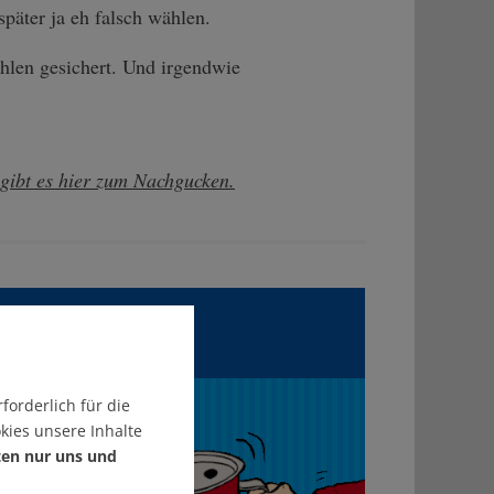
später ja eh falsch wählen.
hlen gesichert. Und irgendwie
 gibt es hier zum Nachgucken.
kel?
forderlich für die
T!
kies unsere Inhalte
ten nur uns und