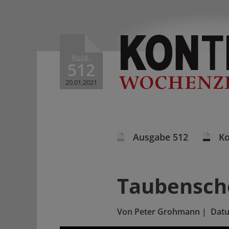
Ausg.
512
20.01.2021
Ausgabe 512
K
Taubensch
Von
Peter Grohmann
|
Dat