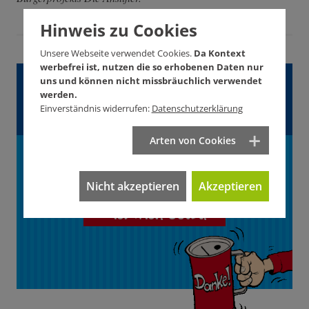
Hinweis zu Cookies
Unsere Webseite verwendet Cookies.
Da Kontext
werbefrei ist, nutzen die so erhobenen Daten nur
Gefällt Ihnen dieser
uns und können nicht missbräuchlich verwendet
werden.
Artikel?
Einverständnis widerrufen:
Datenschutzerklärung
Arten von Cookies
Unterstützen Sie
KONTEXT!
Nicht akzeptieren
Akzeptieren
Wie? Hier! Jetzt!