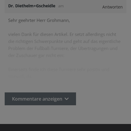
Dr. Diethelm+Gscheidle
am
Antworten
Sehr geehrter Herr Grohmann,
vielen Dank für diesen Artikel. Er setzt allerdings nicht
die richtigen Schwerpunkte und geht auf das eigentliche
Problem der Fußball-Turniere, der Übertragungen und
der Zuschauer gar nicht ein:
Einerseits finde ich diese Turniere sehr positiv und
sinnvoll, da…
Kommentare anzeigen