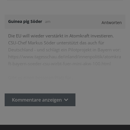
Guinea pig Söder
am
Antworten
Die EU will wieder verstärkt in Atomkraft investieren.
CSU-Chef Markus Söder unterstützt das auch für
Deutschland - und schlägt ein Pilotprojekt in Bayern vor:
https://www.tagesschau.de/inland/innenpolitik/atomkra
ft-bayern-soeder-csu-wirbt-fuer-mini-akw-100.html
Gibt es einen besseren Platz für…
Kommentare anzeigen