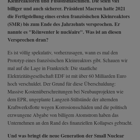
Kleinreaktoren und Fusionsmaschinen. Die seien viel
billiger und auch sicherer. Präsident Macron hatte 2021
die Fertigstellung eines ersten französischen Kleinreaktors
(SMR) bis zum Ende des Jahrzehnts versprochen. Er
nannte es "Réinventer le nucléaire". Was ist an diesen
Versprechen dran?
Es ist völlig spekulativ, vorherzusagen, wann es mal den
Prototyp eines französischen Kleinreaktors gibt. Schauen wir
mal auf die Lage in Frankreich: Die staatliche
Elektrizitätsgesellschaft EDF ist mit über 60 Milliarden Euro
hoch verschuldet. Der Grund für diese Überschuldung:
Massive Kostenüberschreitungen bei Neubauprojekten wie
dem EPR, ungeplante Langzeit-Stillstände der alternden
Kraftwerksflotte wegen Korrosionsschäden und die politisch
erzwungene Abgabe von billigem Atomstrom haben das
Unternehmen an den Rand des finanziellen Kollapses gebracht.
Und was bringt die neue Generation der Small Nuclear