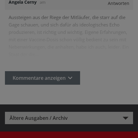
Angela Cerny
am
Antworten
Aussteigen aus der Riege der Mitläufer, die starr auf die
Gage schauen, und sich dafür als ideologisches Echo
produzieren, ist richtig und wichtig. Eigene Erfahrungen,
mit einer Vaccine-Dosis schon völlig bedient zu sein mit
Nebenwirkungen, die anhalten, habe ich auch, leider. Ein
Staat der die…
Kommentare anzeigen
Ältere Ausgaben / Archiv