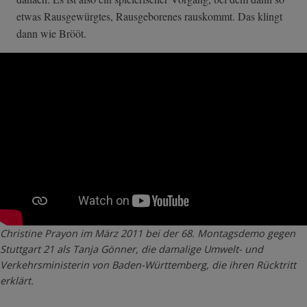
etwas Rausgewürgtes, Rausgeborenes rauskommt. Das klingt
dann wie Brööt.
Christine Prayon im März 2011 bei der 68. Montagsdemo gegen
Stuttgart 21 als Tanja Gönner, die damalige Umwelt- und
Verkehrsministerin von Baden-Württemberg, die ihren Rücktritt
erklärt.