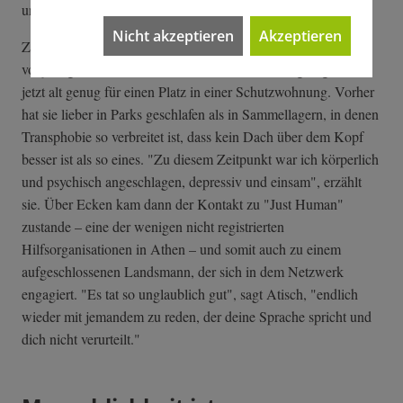
und kubistische Gesichter mit sehr müden Augen.
Nicht akzeptieren
Akzeptieren
Zwei Monate nach ihrer Ankunft in Athen wird Atish
volljährig und ihre Situation verbessert sich schlagartig. Sie ist
jetzt alt genug für einen Platz in einer Schutzwohnung. Vorher
hat sie lieber in Parks geschlafen als in Sammellagern, in denen
Transphobie so verbreitet ist, dass kein Dach über dem Kopf
besser ist als so eines. "Zu diesem Zeitpunkt war ich körperlich
und psychisch angeschlagen, depressiv und einsam", erzählt
sie. Über Ecken kam dann der Kontakt zu "Just Human"
zustande – eine der wenigen nicht registrierten
Hilfsorganisationen in Athen – und somit auch zu einem
aufgeschlossenen Landsmann, der sich in dem Netzwerk
engagiert. "Es tat so unglaublich gut", sagt Atisch, "endlich
wieder mit jemandem zu reden, der deine Sprache spricht und
dich nicht verurteilt."