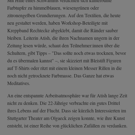
Mit Hilfe eines Schwamms verdichten sich kunterbunte
Farbtupfer zu himmelblauen, wiesengrünen oder
zitronengelben Grundierungen. Auf den Textilien, die heute
neu gestaltet werden, haben Workshop-Beteiligte mit
Kreppband Rechtecke abgeklebt, damit die Ränder sauber
bleiben. Leiterin Atish, die ihren Nachnamen ungern in der
Zeitung lesen würde, schaut den Teilnehmer:innen über die
Schultern, gibt Tipps – "Das sollte noch etwas trocknen, bevor
du es übermalen kannst" –, sie skizziert mit Bleistift Figuren
auf T-Shirts oder ritzt mit einem kleinen Messer Rillen in die
noch nicht getrocknete Farbmasse. Das Ganze hat etwas
Meditatives.
An eine entspannte Arbeitsatmosphäre war für Atish lange Zeit
nicht zu denken. Die 22-Jährige verbrachte ein gutes Drittel
ihres Lebens auf der Flucht. Dass sie kürzlich Interessierten im
Stuttgarter Theater am Olgaeck zeigen konnte, wie ihre Kunst
entsteht, ist einer Reihe von glücklichen Zufällen zu verdanken.