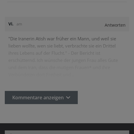
Vi.
am
Antworten
"Die Iranerin Atish war früher ein Mann, und weil sie
lieben wollte, wen sie liebt, verbrachte sie ein Drittel
ihres Lebens auf der Flucht." - Der Bericht ist
erschütternd. Ich wünsche der jungen Frau alles Gute
und dem Iran, dass die mutigen Frauen* und ihre
Verbündeten dort Freiheit und…
Kommentare anzeigen