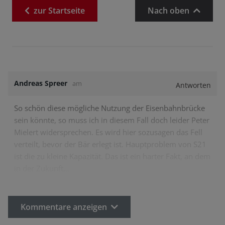
zur
Startseite
Nach oben
Andreas Spreer
am
Antworten
So schön diese mögliche Nutzung der Eisenbahnbrücke
sein könnte, so muss ich in diesem Fall doch leider Peter
Mielert widersprechen. Es wird hier sozusagen das Fell
verteilt, bevor der Bär erlegt ist. Hauptproblem von S21
ist die zu kleine Kapazität. Das ist ein harter Fakt, an dem
in der Zukunft…
Kommentare anzeigen