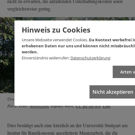
nicht zu erwarten, die anfallenden Unterhaltungskosten seien
vergleichsweise gering.
Hinweis zu Cookies
Unsere Webseite verwendet Cookies.
Da Kontext werbefrei is
erhobenen Daten nur uns und können nicht missbräuchl
werden.
Einverständnis widerrufen:
Datenschutzerklärung
Arten 
Nicht akzeptieren
Urwaldartig: die Promenaden-Brücke Coulée verte René-Dumont,
Paris. Foto:
Wowo2008
,
eigenes Werk
,
CC BY-SA 4.0
,
Link
Dies bestätigt auch eine kürzlich an der Universität Stuttgart am
Institut für Bauökonomie angefertigte Masterarbeit, die die