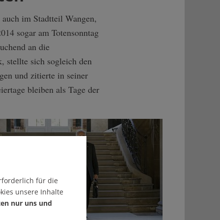
, auch im Stadtteil Wangen,
2014 sogar am Totensonntag
suchend an die
 stellte sich sogleich den
gen und zitierte in seiner
iertage bleiben als Tage der
forderlich für die
kies unsere Inhalte
ten nur uns und