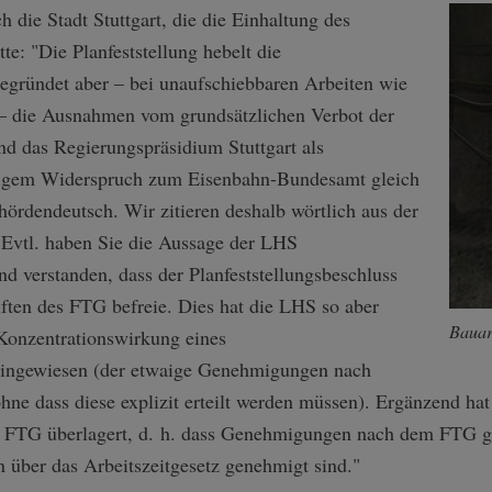
h die Stadt Stuttgart, die die Einhaltung des
te: "Die Planfeststellung hebelt die
 begründet aber – bei unaufschiebbaren Arbeiten wie
– die Ausnahmen vom grundsätzlichen Verbot der
nd das Regierungspräsidium Stuttgart als
lligem Widerspruch zum Eisenbahn-Bundesamt gleich
hördendeutsch. Wir zitieren deshalb wörtlich aus der
"Evtl. haben Sie die Aussage der LHS
d verstanden, dass der Planfeststellungsbeschluss
ften des FTG befreie. Dies hat die LHS so aber
Bauar
 Konzentrationswirkung eines
 hingewiesen (der etwaige Genehmigungen nach
ohne dass diese explizit erteilt werden müssen). Ergänzend ha
as FTG überlagert, d. h. dass Genehmigungen nach dem FTG g
n über das Arbeitszeitgesetz genehmigt sind."