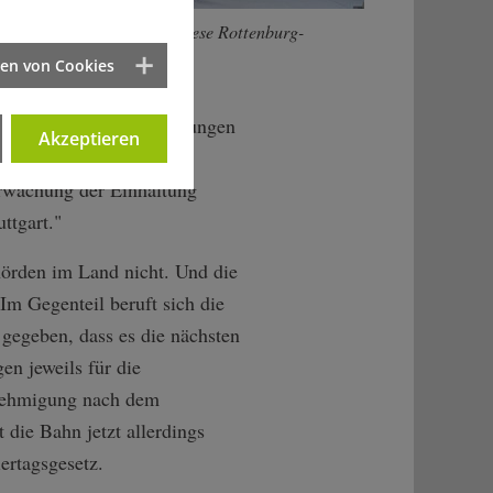
rd Fürst, Bischof der Diözese Rottenburg-
art.
ten von Cookies
rhabenträgerin die Regelungen
Akzeptieren
gesetz handelt, ist das
erwachung der Einhaltung
ttgart."
hörden im Land nicht. Und die
Im Gegenteil beruft sich die
 gegeben, dass es die nächsten
en jeweils für die
nehmigung nach dem
 die Bahn jetzt allerdings
ertagsgesetz.