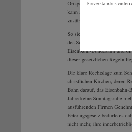
Ortspolizeibehörden von diese
Einverständnis widerr
kann aus wichtigem Grund al
zuständigen kirchlichen Stell
So sieht es auch das Eisenbah
des Sonn- und Feiertagsgesetz
Eisenbahn-Bundesamt allerdin
dieser gesetzlichen Regeln li
Die klare Rechtslage zum Sch
christlichen Kirchen, deren R
Bahn darauf, das Eisenbahn-Bu
Jahre keine Sonntagsruhe mehr 
ausführenden Firmen Genehm
Feiertagsgesetz bedürfe es da
nicht mehr, ihre innerbetrieb