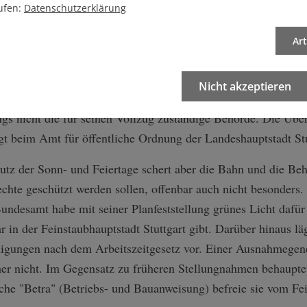
r Vorschrift befreien, und das Innenministerium
ufen:
Datenschutzerklärung
Gebha
lgemeine Ausnahmen zulassen, doch sind davor die
Stuttg
Ar
en zu hören.
n-Bundesamt, das klar Position bezieht: "Es gilt, dass die Vo
Nicht akzeptieren
es beachten muss. Da es sich bei diesem Gesetz um ein Landes
gs nicht die für seinen Vollzug zuständige Behörde. Die Üb
egt beim Amt für öffentliche Ordnung der Landeshauptstadt Stu
utz der Sonn- und Feiertage schert aber die Bahn und die Be
echte geschützt werden sollen, offenbar auch nicht besonders. 
ndesamt habe mit seiner Planfeststellung grünes Licht dafür
in der Feinstaubhauptstadt Stuttgart gibt. Darüber hinaus läg
igungen nach dem Arbeitszeitgesetz vor. Einer Ausnahmege
her nicht. Im Gegensatz zu früheren Stellungnahmen behauptet
liche "Betra" (Betriebs- und Bauanweisung) befreie sie vom Fei