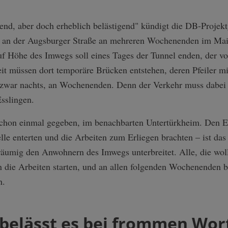
end, aber doch erheblich belästigend" kündigt die DB-Projekt
e an der Augsburger Straße an mehreren Wochenenden im Mai 
f Höhe des Imwegs soll eines Tages der Tunnel enden, der 
eit müssen dort temporäre Brücken entstehen, deren Pfeiler m
war nachts, an Wochenenden. Denn der Verkehr muss dabei r
sslingen.
schon einmal gegeben, im benachbarten Untertürkheim. Den E
e enterten und die Arbeiten zum Erliegen brachten – ist das
äumig den Anwohnern des Imwegs unterbreitet. Alle, die wol
nn die Arbeiten starten, und an allen folgenden Wochenenden bi
n.
 belässt es bei frommen Wor