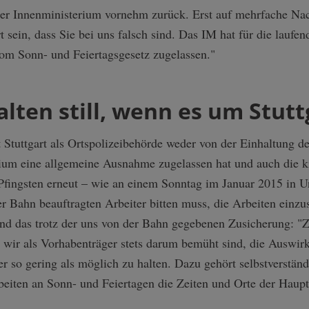
rter Innenministerium vornehm zurück. Erst auf mehrfache Nac
t sein, dass Sie bei uns falsch sind. Das IM hat für die laufe
m Sonn- und Feiertagsgesetz zugelassen."
alten still, wenn es um Stutt
adt Stuttgart als Ortspolizeibehörde weder von der Einhaltung 
rium eine allgemeine Ausnahme zugelassen hat und auch die ki
Pfingsten erneut – wie an einem Sonntag im Januar 2015 in U
er Bahn beauftragten Arbeiter bitten muss, die Arbeiten einzus
Und das trotz der uns von der Bahn gegebenen Zusicherung: "
ass wir als Vorhabenträger stets darum bemüht sind, die Aus
r so gering als möglich zu halten. Dazu gehört selbstverständ
eiten an Sonn- und Feiertagen die Zeiten und Orte der Haupt