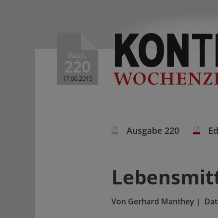
Ausg.
220
17.06.2015
Ausgabe 220
Ed
Lebensmitt
Von
Gerhard Manthey
|
Da