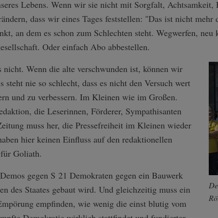
nseres Lebens. Wenn wir sie nicht mit Sorgfalt, Achtsamkeit,
rändern, dass wir eines Tages feststellen: "Das ist nicht mehr
unkt, an dem es schon zum Schlechten steht. Wegwerfen, neu k
sellschaft. Oder einfach Abo abbestellen.
as nicht. Wenn die alte verschwunden ist, können wir
 steht nie so schlecht, dass es nicht den Versuch wert
ern und zu verbessern. Im Kleinen wie im Großen.
edaktion, die Leserinnen, Förderer, Sympathisanten
Zeitung muss her, die Pressefreiheit im Kleinen wieder
 haben hier keinen Einfluss auf den redaktionellen
für Goliath.
n Demos gegen S 21 Demokraten gegen ein Bauwerk
De
en des Staates gebaut wird. Und gleichzeitig muss ein
Rö
mpörung empfinden, wie wenig die einst blutig vom
mpfte Demokratie wirklich stattfindet und fundierter