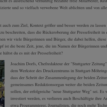
ucht es ausreichend vernünftig bezahlte freie Mitarbeiter, Re
izierte und so vielfach verwobene Welt ablichten und von all
t auch zum Ziel, Kontext größer und besser werden zu lassen 
 zu beschreiten, dass die Rückeroberung der Pressefreiheit in 
en wir viele Bürgerinnen und Bürger, die dabei helfen, diese I
f ist die beste Zeit, jene, die im Namen der Bürgerinnen und
 hältst du es mit der Pressefreiheit?
Joachim Dorfs, Chefredakteur der "Stuttgarter Zeitung"
dem Werkstor des Druckzentrums in Stuttgart-Möhring
dass der Schritt der Zusammenlegung der beiden Zeitun
gemeinsames Redaktionsorgan weiter die beiden Zeitun
sollen, der erfolgreiche "neue Stuttgarter Weg" sei. E
investiert werden, es verlieren auch Beschäftigte ihre A
etwa Programmierer, Journalisten, die noch mehr Techn