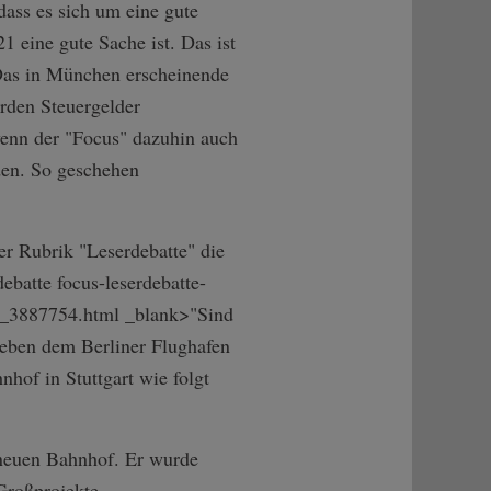
dass es sich um eine gute
21 eine gute Sache ist. Das ist
 Das in München erscheinende
arden Steuergelder
wenn der "Focus" dazuhin auch
rden. So geschehen
r Rubrik "Leserdebatte" die
batte focus-leserdeba­tte-
id_38­87754.html _blank>"Sind
neben dem Berliner Flughafen
hof in Stuttgart wie folgt
n neuen Bahnhof. Er wurde
roßprojekte.