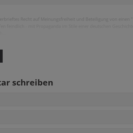
rbrieftes Recht auf Meinungsfreiheit und Beteiligung von einen
ffen feindlich - mit Propaganda im Stile einer deutschen Geschicht
ch…
r schreiben