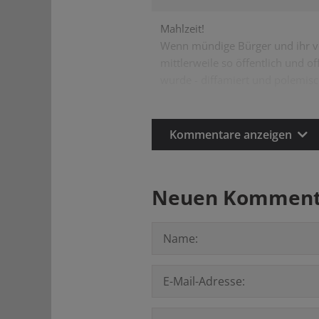
Mahlzeit!
Wenn mündige Bürger und ihr ve
mittlerweile so öffentlich und o
wurde - diffamiert und polemis
Kommentare anzeigen
Neuen Kommenta