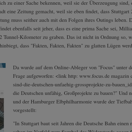
sich zu einer Sache bekennen, weil sie der Überzeugung sind, 
adt eine Zeitung gemacht, weil sie eben findet, dass Stuttgart 
itung muss seither auch mit den Folgen ihres Outings leben.
det ebenfalls seit jeher, dass es eine prima Sache sei, Milli
62 Tunnel-Kilometer zu graben. Das ist nicht in Ordnung so, 
 hinbiegt, dass "Fakten, Fakten, Fakten" zu glatten Lügen we
Da wurde auf dem Online-Ableger von "Focus" unter de
Frage aufgeworfen: <link http: www.focus.de magazin de
sind-die-de­utschen-unfaehi­g-grossprojekte­-zu-bauen_
die Deutschen unfähig, Großprojekte zu bauen?" Und 
und der Hamburger Elbphilharmonie wurde der Tiefbahn
vorgestellt:
"In Stuttgart baut seit Jahren die Deutsche Bahn eine
schon im Vorfeld zum Symbol des Widerstands gegen G