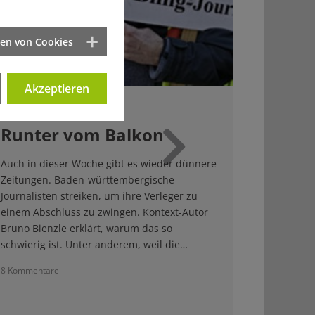
ten von Cookies
Akzeptieren
26.03.2014
Runter vom Balkon
Weiter
Auch in dieser Woche gibt es wieder dünnere
Zeitungen. Baden-württembergische
Journalisten streiken, um ihre Verleger zu
einem Abschluss zu zwingen. Kontext-Autor
Bruno Bienzle erklärt, warum das so
schwierig ist. Unter anderem, weil die…
8 Kommentare