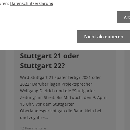
ufen:
Datenschutzerklärung
Ar
Nicht akzeptieren
09.04.2014
Stuttgart 21 oder
Stuttgart 22?
Wird Stuttgart 21 später fertig? 2021 oder
2022? Darüber lagen Projektsprecher
Wolfgang Dietrich und die "Stuttgarter
Zeitung" im Streit. Bis Mittwoch, den 9. April,
15 Uhr. Vor dem Stuttgarter
Oberlandesgericht gab die Bahn klein bei
und zog ihre…
12 Kommentare