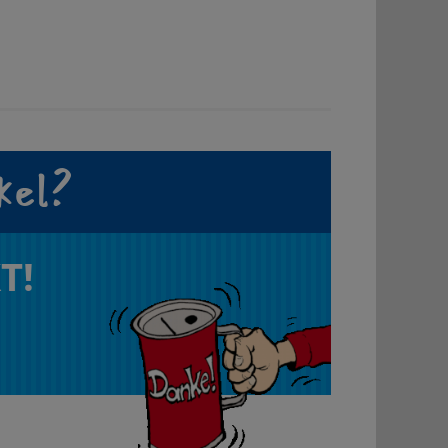
kel?
T!