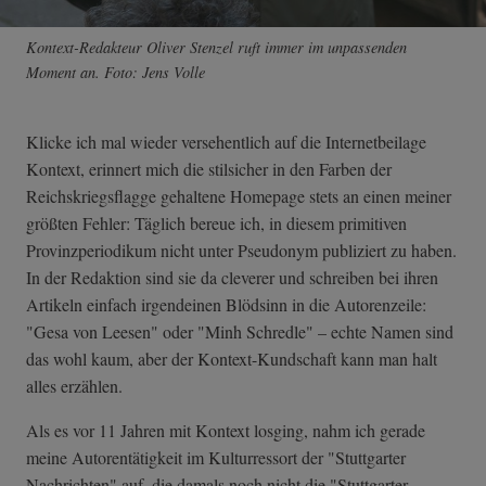
Kontext-Redakteur Oliver Stenzel ruft immer im unpassenden
Moment an. Foto: Jens Volle
Klicke ich mal wieder versehentlich auf die Internetbeilage
Kontext, erinnert mich die stilsicher in den Farben der
Reichskriegsflagge gehaltene Homepage stets an einen meiner
größten Fehler: Täglich bereue ich, in diesem primitiven
Provinzperiodikum nicht unter Pseudonym publiziert zu haben.
In der Redaktion sind sie da cleverer und schreiben bei ihren
Artikeln einfach irgendeinen Blödsinn in die Autorenzeile:
"Gesa von Leesen" oder "Minh Schredle" – echte Namen sind
das wohl kaum, aber der Kontext-Kundschaft kann man halt
alles erzählen.
Als es vor 11 Jahren mit Kontext losging, nahm ich gerade
meine Autorentätigkeit im Kulturressort der "Stuttgarter
Nachrichten" auf, die damals noch nicht die "Stuttgarter