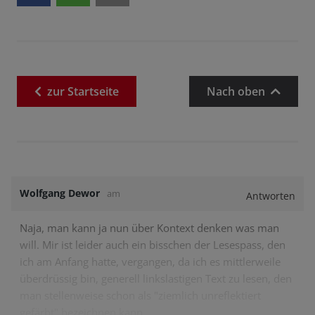
zur
Startseite
Nach oben
Wolfgang Dewor
am
Antworten
Naja, man kann ja nun über Kontext denken was man
will. Mir ist leider auch ein bisschen der Lesespass, den
ich am Anfang hatte, vergangen, da ich es mittlerweile
überdrüssig bin, generell linkslastigen Text zu lesen, den
man stellenweise schon als "ziemlich unreflektiert
gefärbt" bezeichnen kann.…