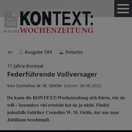
Ausg.
584
08.06.2022
Ausgabe 584
Debatte
Text
vorlesen
11 Jahre Kontext
Federführende Vollversager
Von
Cornelius W. M. Oettle
Datum:
08.06.2022
Da kann die KONTEXT:Wochenzeitung sich feiern, wie sie
will – besonders viel erreicht hat sie ja nicht. Findet
jedenfalls Satiriker Cornelius W. M. Oettle, der uns zum
Jubiläum beschimpft.