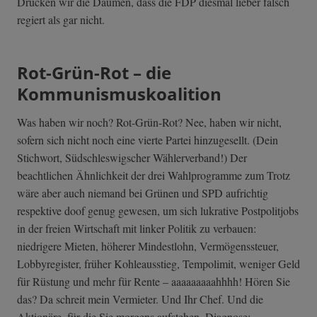
Drücken wir die Daumen, dass die FDP diesmal lieber falsch
regiert als gar nicht.
Rot-Grün-Rot – die
Kommunismuskoalition
Was haben wir noch? Rot-Grün-Rot? Nee, haben wir nicht,
sofern sich nicht noch eine vierte Partei hinzugesellt. (Dein
Stichwort, Südschleswigscher Wählerverband!) Der
beachtlichen Ähnlichkeit der drei Wahlprogramme zum Trotz
wäre aber auch niemand bei Grünen und SPD aufrichtig
respektive doof genug gewesen, um sich lukrative Postpolitjobs
in der freien Wirtschaft mit linker Politik zu verbauen:
niedrigere Mieten, höherer Mindestlohn, Vermögenssteuer,
Lobbyregister, früher Kohleausstieg, Tempolimit, weniger Geld
für Rüstung und mehr für Rente – aaaaaaaaahhhh! Hören Sie
das? Da schreit mein Vermieter. Und Ihr Chef. Und die
Aktionäre, für die Sie morgens aufstehen. Diagnose: