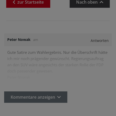
zur
Startseite
Nach oben
Peter Nowak
am
Antworten
Gute Satire zum Wahlergebnis. Nur die Überschrift hätte
ich mir noch prägender gewünscht. Regierungsauftrag
an den SUV wäre angesichts der starken Rolle der FDP
doch passender gewesen.
Peter Nowak
Kommentare anzeigen