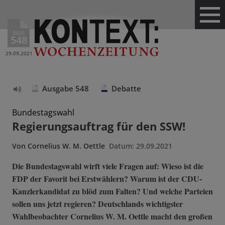
Ausg.
548
29.09.2021
Ausgabe 548
Debatte
Text
vorlesen
Bundestagswahl
Regierungsauftrag für den SSW!
Von
Cornelius W. M. Oettle
Datum:
29.09.2021
Die Bundestagswahl wirft viele Fragen auf: Wieso ist die
FDP der Favorit bei Erstwählern? Warum ist der CDU-
Kanzlerkandidat zu blöd zum Falten? Und welche Parteien
sollen uns jetzt regieren? Deutschlands wichtigster
Wahlbeobachter Cornelius W. M. Oettle macht den großen