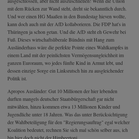
ausgeschlossen, aber nicht auszuschließen! Wenn die Union
mit dem Rücken zur Wand steht, dreht sie bekanntlich durch.
Und wer einen HG Maaßen in den Bundestag hieven wollte,
kann doch auch mit der AfD kollaborieren. Die FDP hat's in
Thüringen ja schon getan. Und die AfD steht eh Gewehr bei
Fuß. Dieses wirtschaftsliberale Bündnis mit Hang zum
Ausländerhass wäre die perfekte Pointe eines Wahlkampfes in
einem Land mit der peinlichsten Vermögensungleichheit im
ganzen Euroraum, wo jedes fünfte Kind in Armut lebt, und
dessen einzige Sorge ein Linksrutsch hin zu ausgleichender
Politik ist.
Apropos Ausländer: Gut 10 Millionen der hier lebenden
durften mangels deutscher Staatsbürgerschaft gar nicht
mitwählen, hinzu kommen etwa 13 Millionen Kinder und
Jugendliche unter 18 Jahren. Was das unter Berücksichtigung
der Wahlbeteiligung für den "Regierungsauftrag" egal welcher
Koalition bedeutet, rechnen Sie sich mal schön selber aus, ich
bin hier doch nicht der Himbeertoni.