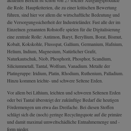
aktuellen Bericht ist schon von 27 solcher Ausgangsprodukte
die Rede. Hauptkriterien, die zu einer kritischen Bewertung
führen, sind hier vor allem die wirtschaftliche Bedeutung und
die Versorgungssicherheit der Industrieländer. Fast alle der im
Einzelnen genannten Rohstoffe spielen für die Digitalisierung
eine zentrale Rolle: Antimon, Baryt, Beryllium, Borat, Bismut,
Kobalt, Kokskohle, Flussspat, Gallium, Germanium, Hafnium,
Helium, Indium, Magnesium, Natürlicher Grafit,
Naturkautschuk, Niob, Phosphorit, Phosphor, Scandium,
Siliciummetall, Tantal, Wolfram, Vanadium. Metalle der
Platingruppe: Iridium, Platin, Rhodium, Ruthenium, Palladium.
Hinzu kommen leichte- und schwere Seltene Erden.
Vor allem bei Lithium, leichten und schweren Seltenen Erden
oder bei Tantal übersteigt der zukünftige Bedarf die heutigen
Fördermengen um etwa das Dreifache. Bei diesen Stoffen
schlägt sich die (noch) geringe Recyclingquote auf die primäre
und damit maximal umweltschädliche Entnahmemenge und -
form nieder.