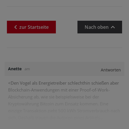
zur
Startseite
Nach oben
Anette
am
Antworten
<Den Vogel als Energietreiber schlechthin schießen aber
Blockchain-Anwendungen mit einer Proof-of-Work-
Absicherung ab, wie sie beispielsweise bei der
Kryptowährung Bitcoin zum Einsatz kommen. Eine
einzige Transaktion zieht 500 kWh Stromverbrauch nach
sich. Deshalb trauen die Autoren eines Artikels…