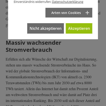
holländische Hersteller des Fairphones bei seinem Mobiltelefon
Einverständnis widerrufen:
Datenschutzerklärung
einschränkend zu bedenken geben. Derzeit stecken immerhin
Arten von Cookies
die vier fair gewonnenen Mineralien Zinn, Wolfram, Tantal und
Gold im nachhaltigsten Smartphone, das es derzeit zu kaufen
gibt.
Nicht akzeptieren
Akzeptieren
Massiv wachsender
Stromverbrauch
Erfüllen sich alle Wünsche der Wirtschaft zur Digitalisierung,
stehen uns massiv wachsende Stromverbräuche ins Haus. So
wird der globale Stromverbrauch der Informations- und
Kommunikationstechnologien (IKT) von aktuell ca. 2300
Terawattstunden (TWh) bis zum Jahr 2030 auf etwa 8000
TWh taxiert. Allein das Internet hat damit zehn Prozent Anteil
am weltweiten Stromverbrauch und wäre damit auf Platz drei
im internationalen Ranking. Bis 2030 soll sich dieser Anteil auf