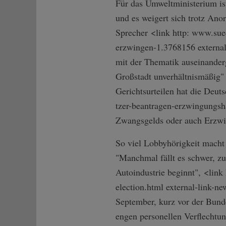
Für das Umweltministerium is
und es weigert sich trotz Ano
Sprecher <link http: www.suedd
erzwinge­n-1.3768156 external
mit der Thematik auseinander
Großstadt unverhältnismäßig"
Gerichtsurteilen hat die Deut
tzer-beantragen­-erzwingungsh
Zwangsgelds oder auch Erzwing
So viel Lobbyhörigkeit macht 
"Manchmal fällt es schwer, z
Autoindustrie beginnt", <lin
election.html external-link-n
September, kurz vor der Bunde
engen personellen Verflechtun