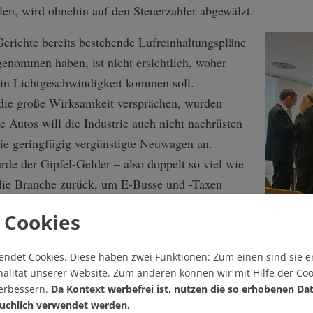
len, wird ohnehin auf den Steuerzahler abgewälzt.
richte bereits bestehende Lufreinhaltungspläne
enommen haben, ist nicht ersichtlich, woher
 in Lichtgeschwindigkeit kommen soll.
die große Wirksamkeit versprächen, wurden
te Autos will die Industrie auch nicht nachrüsten
 sie geringfügig vergünstigte Neuwagen an.
rde der Gipfel-Gelder – also doppelt so viel wie
 die Branche zurück, um E-Busse und -Taxen
 Cookies
Urteilsver
ie Branche ein Konjunkturprogramm.
Klage durc
 des beispiellosen Betrugs nicht einmal der
endet Cookies.
Diese haben zwei Funktionen: Zum einen sind sie er
alität unserer Website. Zum anderen können wir mit Hilfe der Coo
danke geäußert wird, bei der Gesetzeslage
verbessern.
Da Kontext werbefrei ist, nutzen die so erhobenen Da
ngeblich nicht vorhandene rechtliche Handhabe zu schaffen. 
uchlich verwendet werden.