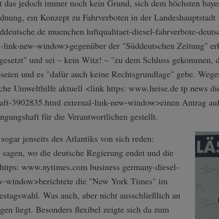
t das jedoch immer noch kein Grund, sich dem höchsten baye
rdnung, ein Konzept zu Fahrverboten in der Landeshauptstadt
eutsche.de muenchen luftqualitaet-d­iesel-fahrverbo­te-deutsc
-link-n­ew-window>gegen­über der "Süddeutschen Zeitung" erk
gesetzt" und sei – kein Witz! – "zu dem Schluss gekommen, d
 seien und es "dafür auch keine Rechtsgrundlage" gebe. Weg
sche Umwelthilfe aktuell <link https: www.heise.de tp news di
af­t-3902835.html external-link-n­ew-window>einen Antrag au
ungshaft für die Verantwortlichen gestellt.
sogar jenseits des Atlantiks von sich reden:
u sagen, wo die deutsche Regierung endet und die
k https: www.nytimes.com business germany-diesel-
­ew-window>beric­htete die "New York Times" im
stagswahl. Was auch, aber nicht ausschließlich an
gen liegt. Besonders flexibel zeigte sich da zum