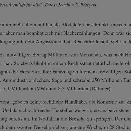
reie Atemluft für alle". Fotos: Joachim E. Röttgers
gramm nicht allein auf banale Blödeleien beschränkt, muss m
der aber man begnügt sich mit Nacherzählungen. Denn was sic
Umgang mit dem Abgasskandal an Realsatire leistet, steht auß
urch mutwilligen Betrug Millionen von Menschen, was nach H
cht hat. So etwas bleibt in einem Rechtsstaat natürlich nicht 
ng an die Hersteller, ihre Fahrzeuge mit einem freiwilligen S
ie Autoindustrie blechen. Sage und schreibe 250 Millionen E
, 7,1 Milliarden (VW) und 8,5 Milliarden (Daimler).
tont, gebe es keine rechtliche Handhabe, die Konzerne zur Z
 Und da sich zahlreiche Hersteller weigern, etwas beizusteuer
g bereits an, im Notfall in die Bresche zu springen. Der Gro
ch dem zweiten Dieselgipfel vergangene Woche, in 28 Städten