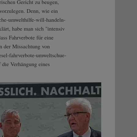
rischen Gericht zu beugen,
 vorzulegen. Denn, wie ein
he-umw­elthilfe-will-h­andeln-
lärt, habe man sich "intensiv
ass Fahrverbote für eine
en der Missachtung von
esel-fahrverb­ote-umweltschue­
f die Verhängung eines