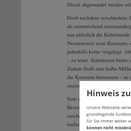
Diesel abgewendet werden sol
Doch nachdem verschiedene Ge
als unzureichend auseinanderg
nun plötzlich die Kehrtwende
Nennenswert neue Konzepte, 
jedenfalls keine vorgelegt. Al
– zu teuer. Stattdessen bietet
Zudem fließt eine halbe Millia
die Konzerne beisteuern – in
anzuschaffen.
Hinweis zu
Statt einer Strafe bekommt d
Bezeichnend bleibt, dass trotz
Unsere Webseite verw
grundlegende Funktion
anscheinend blasphemische Ge
für Sie immer weiter 
nachzubessern, um damit die a
können nicht missbrä