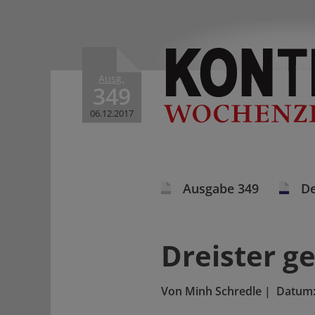
Ausg.
349
06.12.2017
Ausgabe 349
De
Dreister g
Von
Minh Schredle
|
Datum