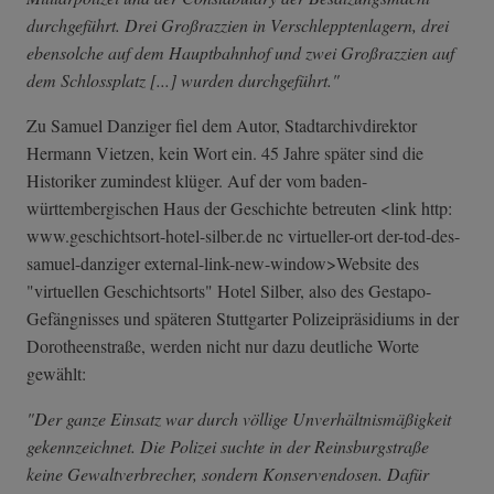
durchgeführt. Drei Großrazzien in Verschlepptenlagern, drei
ebensolche auf dem Hauptbahnhof und zwei Großrazzien auf
dem Schlossplatz [...] wurden durchgeführt."
Zu Samuel Danziger fiel dem Autor, Stadtarchivdirektor
Hermann Vietzen, kein Wort ein. 45 Jahre später sind die
Historiker zumindest klüger. Auf der vom baden-
württembergischen Haus der Geschichte betreuten <link http:
www.geschichtso­rt-hotel-silber­.de nc virtueller-ort der-tod-des-
samuel-danziger external-link-n­ew-window>Websi­te des
"virtuellen Geschichtsorts" Hotel Silber, also des Gestapo-
Gefängnisses und späteren Stuttgarter Polizeipräsidiums in der
Dorotheenstraße, werden nicht nur dazu deutliche Worte
gewählt:
"Der ganze Einsatz war durch völlige Unverhältnismäßigkeit
gekennzeichnet. Die Polizei suchte in der Reinsburgstraße
keine Gewaltverbrecher, sondern Konservendosen. Dafür