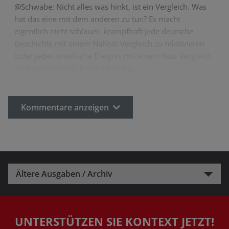
@Schwabe: Nicht alles was hinkt, ist ein Vergleich. Was
hat das eine mit dem anderen zu tun? Es macht
eigentlich nicht schlauer, krampfhaft jede deutsche
Geschichte mit einem Nahost-Vergleich zu relativieren
(oder jedes israelische Ereignis mit einem Nazi-Vergleich
zu dämonisieren). Finde ich völlig…
Kommentare anzeigen
Ältere Ausgaben / Archiv
UNTERSTÜTZEN SIE KONTEXT JETZT!