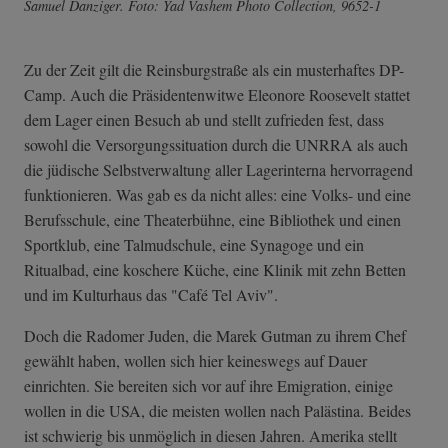
Samuel Danziger. Foto: Yad Vashem Photo Collection, 9652-1
Zu der Zeit gilt die Reinsburgstraße als ein musterhaftes DP-
Camp. Auch die Präsidentenwitwe Eleonore Roosevelt stattet
dem Lager einen Besuch ab und stellt zufrieden fest, dass
sowohl die Versorgungssituation durch die UNRRA als auch
die jüdische Selbstverwaltung aller Lagerinterna hervorragend
funktionieren. Was gab es da nicht alles: eine Volks- und eine
Berufsschule, eine Theaterbühne, eine Bibliothek und einen
Sportklub, eine Talmudschule, eine Synagoge und ein
Ritualbad, eine koschere Küche, eine Klinik mit zehn Betten
und im Kulturhaus das "Café Tel Aviv".
Doch die Radomer Juden, die Marek Gutman zu ihrem Chef
gewählt haben, wollen sich hier keineswegs auf Dauer
einrichten. Sie bereiten sich vor auf ihre Emigration, einige
wollen in die USA, die meisten wollen nach Palästina. Beides
ist schwierig bis unmöglich in diesen Jahren. Amerika stellt