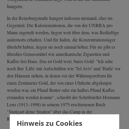
hungern.
In der Reinsburgstraße hungert indessen niemand, eher im
Gegenteil. Die Kalorienrationen, die von der UNRRA pro
Mann zugeteilt werden, liegen weit über dem, was Bedürftige
andernorts erhalten. Und für Juden, die Konzentrationslager
überlebt haben, liegen sie noch einmal höher. Für sie gibt es
überdies Genussmittel wie amerikanische Zigaretten und
Kaffee frei Haus. Das ist Gold wert, bares Gold: "Ich sehe
noch ihre 'Lifts' mit Aufschriften wie 'Tel Aviv' und 'Haifa' vor
den Häusern stehen, in denen vor der Währungsreform für
einen Zentimeter Gold, der von einer Uhrkette abgeknipst
worden war, ein Pfund Butter oder ein halbes Pfund Kaffee
erstanden werden konnte", schreibt der Schriftsteller Hermann
Lenz (1913–1998) in seinem 1975 erschienenen Buch
"Stuttgart deine Straßen" über das Camp in der
Reinsburgstraße.
Hinweis zu Cookies