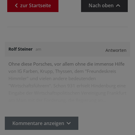
zur
Startseite
Nach oben
Rolf Steiner
am
Antworten
Ohne diese Porsches, vor allem ohne die immense Hilfe
von IG Farben, Krupp, Thyssen, dem "Freundeskreis
Himmler" und vielen andere bedeutenden
"Wirtschaftsführern". Schon 931 erhielt Hindenburg eine
Eingabe der Wirtschaftspolitischen Vereinigung Frankfurt
am Main mit der Forderung, die Regierung an…
Kommentare anzeigen