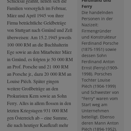
Ferdinand und
Schicksal geahnt, ließen sich die
Ferry
Familien vorsorglich im Februar,
Die handelnden
März und April 1945 von ihrer
Personen in der
Firma beträchtliche Geldbeträge
Nazizeit:
von Stuttgart nach Gmünd und Zell
Firmengründer
überweisen: Am 15.2.1945 jeweils
und Konstrukteur
Ferdinand Porsche
100 000 RM an die Buchhalterin
(1875-1951) sowie
Ege sowie an den Mitarbeiter März
dessen Sohn
in Gmünd, es folgten je 50 000 RM
Ferdinand Anton
an Prof. Porsche und 21 000 RM
Ernst (Ferry) (1909-
an Porsche jr., dazu 20 000 RM an
1998). Porsches
Tochter Louise
Louise Piëch. Später gingen
Piëch (1904-1999)
weitere Großbeträge an den
und Schwester von
Prokuristen Kern sowie an Sohn
"Ferry" waren vom
Ferry. Alles in allem flossen in den
Start weg am
letzten Kriegstagen 931 000 RM
Unternehmen
beteiligt. Ebenso
gen Österreich ab – eine Summe,
deren Mann Anton
die nach heutiger Kaufkraft mehr
Piëch (1894-1952).