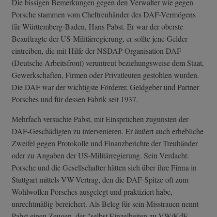
Die bissigen Bemerkungen gegen den Verwalter wie gegen
Porsche stammen vom Cheftreuhänder des DAF-Vermögens
für Württemberg-Baden, Hans Pabst. Er war der oberste
Beauftragte der US-Militärregierung, er sollte jene Gelder
eintreiben, die mit Hilfe der NSDAP-Organisation DAF
(Deutsche Arbeitsfront) veruntreut beziehungsweise dem Staat,
Gewerkschaften, Firmen oder Privatleuten gestohlen wurden.
Die DAF war der wichtigste Förderer, Geldgeber und Partner
Porsches und für dessen Fabrik seit 1937.
Mehrfach versuchte Pabst, mit Einsprüchen zugunsten der
DAF-Geschädigten zu intervenieren. Er äußert auch erhebliche
Zweifel gegen Protokolle und Finanzberichte der Treuhänder
oder zu Angaben der US-Militärregierung. Sein Verdacht:
Porsche und die Gesellschafter hätten sich über ihre Firma in
Stuttgart mittels VW-Vertrag, den die DAF-Spitze oft zum
Wohlwollen Porsches ausgelegt und praktiziert habe,
unrechtmäßig bereichert. Als Beleg für sein Misstrauen nennt
Pabst einen Zeugen, der "selbst Einzelheiten zu VW/KdF