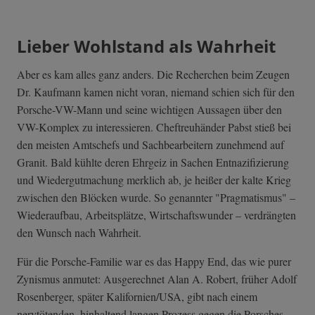
Lieber Wohlstand als Wahrheit
Aber es kam alles ganz anders. Die Recherchen beim Zeugen
Dr. Kaufmann kamen nicht voran, niemand schien sich für den
Porsche-VW-Mann und seine wichtigen Aussagen über den
VW-Komplex zu interessieren. Cheftreuhänder Pabst stieß bei
den meisten Amtschefs und Sachbearbeitern zunehmend auf
Granit. Bald kühlte deren Ehrgeiz in Sachen Entnazifizierung
und Wiedergutmachung merklich ab, je heißer der kalte Krieg
zwischen den Blöcken wurde. So genannter "Pragmatismus" –
Wiederaufbau, Arbeitsplätze, Wirtschaftswunder – verdrängten
den Wunsch nach Wahrheit.
Für die Porsche-Familie war es das Happy End, das wie purer
Zynismus anmutet: Ausgerechnet Alan A. Robert, früher Adolf
Rosenberger, später Kalifornien/USA, gibt nach einem
nervtötenden, hinhaltend langen Prozess gegen die Porsches