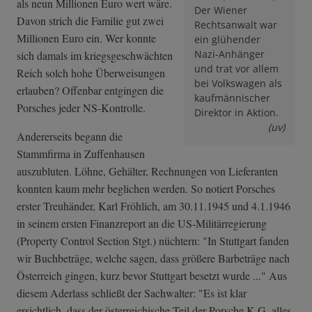
als neun Millionen Euro wert wäre.
Der Wiener
Davon strich die Familie gut zwei
Rechtsanwalt war
Millionen Euro ein. Wer konnte
ein glühender
Nazi-Anhänger
sich damals im kriegsgeschwächten
und trat vor allem
Reich solch hohe Überweisungen
bei Volkswagen als
erlauben? Offenbar entgingen die
kaufmännischer
Porsches jeder NS-Kontrolle.
Direktor in Aktion.
(uv)
Andererseits begann die
Stammfirma in Zuffenhausen
auszubluten. Löhne, Gehälter, Rechnungen von Lieferanten
konnten kaum mehr beglichen werden. So notiert Porsches
erster Treuhänder, Karl Fröhlich, am 30.11.1945 und 4.1.1946
in seinem ersten Finanzreport an die US-Militärregierung
(Property Control Section Stgt.) nüchtern: "In Stuttgart fanden
wir Buchbeträge, welche sagen, dass größere Barbeträge nach
Österreich gingen, kurz bevor Stuttgart besetzt wurde ..." Aus
diesem Aderlass schließt der Sachwalter: "Es ist klar
ersichtlich, dass der österreichische Teil der Porsche K.G. alles