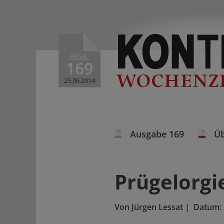
Ausg.
169
25.06.2014
Ausgabe 169
Üb
Prügelorgi
Von
Jürgen Lessat
|
Datum: