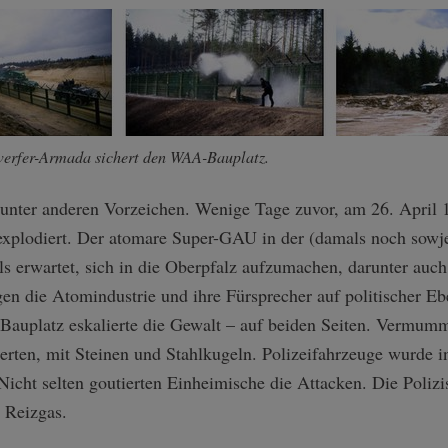
erfer-Armada sichert den WAA-Bauplatz.
d unter anderen Vorzeichen. Wenige Tage zuvor, am 26. April 
xplodiert. Der atomare Super-GAU in der (damals noch sowje
s erwartet, sich in die Oberpfalz aufzumachen, darunter auch
n die Atomindustrie und ihre Fürsprecher auf politischer E
auplatz eskalierte die Gewalt – auf beiden Seiten. Vermummt
rten, mit Steinen und Stahlkugeln. Polizeifahrzeuge wurde in
Nicht selten goutierten Einheimische die Attacken. Die Polizi
 Reizgas.