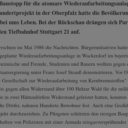
 Baustopp für die atomare Wiederaufarbeitungsanla
undertprojekt in der Oberpfalz hatte die Bevölkerun
ei ums Leben. Bei der Rückschau drängen sich Para
n Tiefbahnhof Stuttgart 21 auf.
chten im Mai 1986 die Nachrichten. Bürgerinitiativen hatten
geplante Wiederaufarbeitungsanlage in Wackerdorf im bayer
nheimische und Fremde, Studenten und Bauern wollten gegen d
aatsregierung unter Franz Josef Strauß demonstrieren. Vor O
 Gesellschaft zur Wiederaufarbeitung von Kernbrennstoffen
its gegen allen Widerstand über 100 Hektar Wald für die mill
e in zwei Hüttendörfern Widerstand geleistet hatten, konnten 
die Dörfer, nahmen Hunderte Bewohner fest. Auch eine Großd
ojekt durchzuziehen. Zu Pfingsten schützten den riesigen Baup
haften von Polizisten mit einer Armada reizgasversprühende