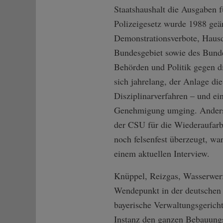
Staatshaushalt die Ausgaben f
Polizeigesetz wurde 1988 ge
Demonstrationsverbote, Hausd
Bundesgebiet sowie des Bunde
Behörden und Politik gegen d
sich jahrelang, der Anlage di
Disziplinarverfahren – und ei
Genehmigung umging. Anders 
der CSU für die Wiederaufarb
noch felsenfest überzeugt, wa
einem aktuellen Interview.
Knüppel, Reizgas, Wasserwerf
Wendepunkt in der deutschen A
bayerische Verwaltungsgericht
Instanz den ganzen Bebauungsp