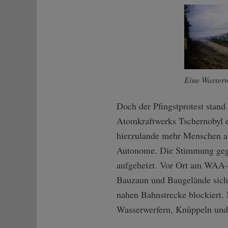
Eine Wasserw
Doch der Pfingstprotest stan
Atomkraftwerks Tschernobyl e
hierzulande mehr Menschen al
Autonome. Die Stimmung gege
aufgeheizt. Vor Ort am WAA-B
Bauzaun und Baugelände siche
nahen Bahnstrecke blockiert. 
Wasserwerfern, Knüppeln und