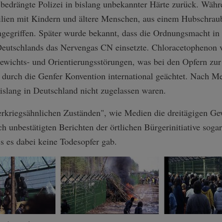
bedrängte Polizei in bislang unbekannter Härte zurück. Wä
lien mit Kindern und ältere Menschen, aus einem Hubschrau
ngegriffen. Später wurde bekannt, dass die Ordnungsmacht i
Deutschlands das Nervengas CN einsetzte. Chloracetophenon 
wichts- und Orientierungsstörungen, was bei den Opfern zur 
 durch die Genfer Konvention international geächtet. Nach Me
bislang in Deutschland nicht zugelassen waren.
gerkriegsähnlichen Zuständen", wie Medien die dreitägigen Ge
ach unbestätigten Berichten der örtlichen Bürgerinitiative sog
s es dabei keine Todesopfer gab.