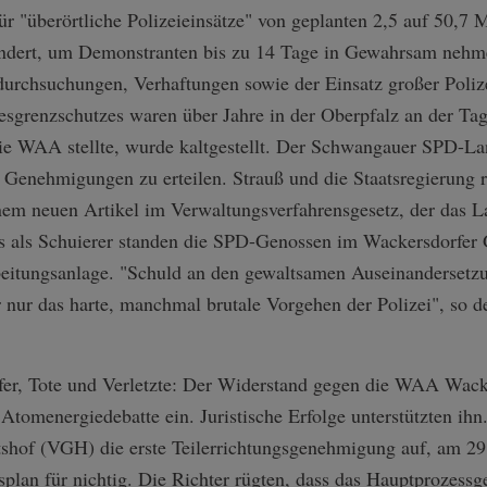
ür "überörtliche Polizeieinsätze" von geplanten 2,5 auf 50,7
ändert, um Demonstranten bis zu 14 Tage in Gewahrsam nehm
urchsuchungen, Verhaftungen sowie der Einsatz großer Poli
sgrenzschutzes waren über Jahre in der Oberpfalz an der Ta
ie WAA stellte, wurde kaltgestellt. Der Schwangauer SPD-La
e Genehmigungen zu erteilen. Strauß und die Staatsregierung r
nem neuen Artikel im Verwaltungsverfahrensgesetz, der das L
als Schuierer standen die SPD-Genossen im Wackersdorfer 
eitungsanlage. "Schuld an den gewaltsamen Auseinandersetzu
r nur das harte, manchmal brutale Vorgehen der Polizei", so de
er, Tote und Verletzte: Der Widerstand gegen die WAA Wacke
tomenergiedebatte ein. Juristische Erfolge unterstützten ih
shof (VGH) die erste Teilerrichtungsgenehmigung auf, am 29.
lan für nichtig. Die Richter rügten, dass das Hauptprozessg