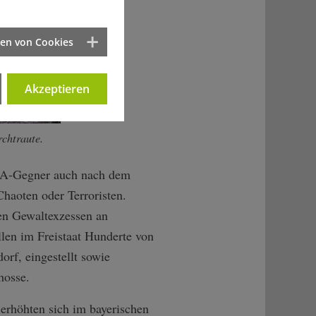
ten von Cookies
Akzeptieren
chtraute.
WAA-Gegner auch nach dem
haoten oder Terroristen.
den Gewaltexzessen an
llen im Freistaat Hunderte von
orf, eingestellt sowie
hosse.
 erhöhten sich im bayerischen