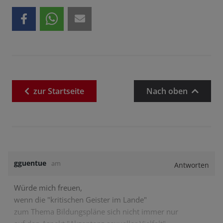
zur
Startseite
Nach oben
gguentue
am
Antworten
Würde mich freuen,
wenn die "kritischen Geister im Lande"
zum Thema Bildungspläne sich nicht immer nur