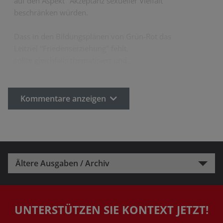
auf den Aspekt "Akzeptanz sexueller Vielfalt"
beschränken würden.
Dass in den Bildungsplänen von Grün-Rot das
Leitziel "Friedenserziehung" fehlt,
sollte gleichfalls thematisiert und…
Kommentare anzeigen
Ältere Ausgaben / Archiv
UNTERSTÜTZEN SIE KONTEXT JETZT!