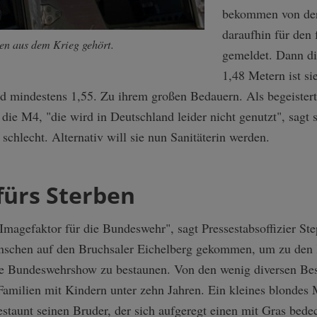
bekommen von der
daraufhin für den 
en aus dem Krieg gehört.
gemeldet. Dann di
1,48 Metern ist si
d mindestens 1,55. Zu ihrem großen Bedauern. Als begeisterte
: die M4, "die wird in Deutschland leider nicht genutzt", sag
 schlecht. Alternativ will sie nun Sanitäterin werden.
fürs Sterben
 Imagefaktor für die Bundeswehr", sagt Pressestabsoffizier S
nschen auf den Bruchsaler Eichelberg gekommen, um zu den
e Bundeswehrshow zu bestaunen. Von den wenig diversen Bes
 Familien mit Kindern unter zehn Jahren. Ein kleines blonde
taunt seinen Bruder, der sich aufgeregt einen mit Gras bede