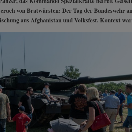
f Panzer, das Kommando Spezialkräfte befreit Geis
Geruch von Bratwürsten: Der Tag der Bundeswehr 
chung aus Afghanistan und Volksfest. Kontext war 