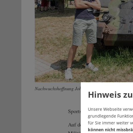
Nachwuchshoffnung Johannes aus Koblenz mit Ku
Hinweis zu
Unsere Webseite verw
Sportschütze. Viele seiner K
grundlegende Funktion
für Sie immer weiter 
Auf den ersten Blick sind auf
können nicht missbrä