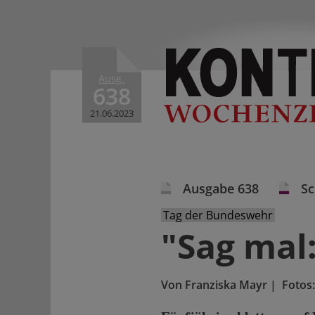
Ausg.
638
21.06.2023
Ausgabe 638
S
Tag der Bundeswehr
"Sag mal:
Von
Franziska Mayr
|
Fotos: