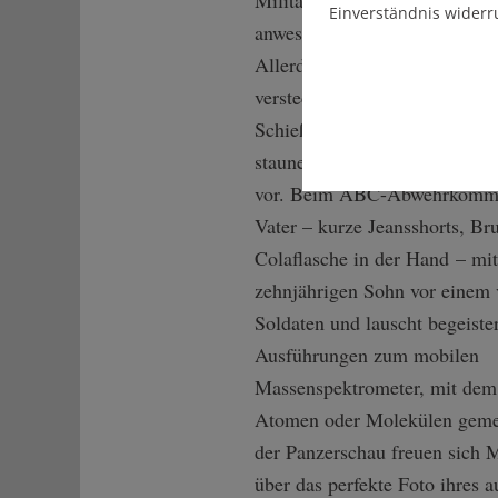
Militärgelände keine Waffen z
Einverständnis widerr
anwesenden Soldaten sind unb
Allerdings: An einem unschei
versteckt neben dem riesigen
Schießsimulator-Zelt, führen 
staunenden kleinen Jungs Ma
vor. Beim ABC-Abwehrkomma
Vater – kurze Jeansshorts, Br
Colaflasche in der Hand – mi
zehnjährigen Sohn vor eine
Soldaten und lauscht begeiste
Ausführungen zum mobilen
Massenspektrometer, mit dem
Atomen oder Molekülen geme
der Panzerschau freuen sich 
über das perfekte Foto ihres 