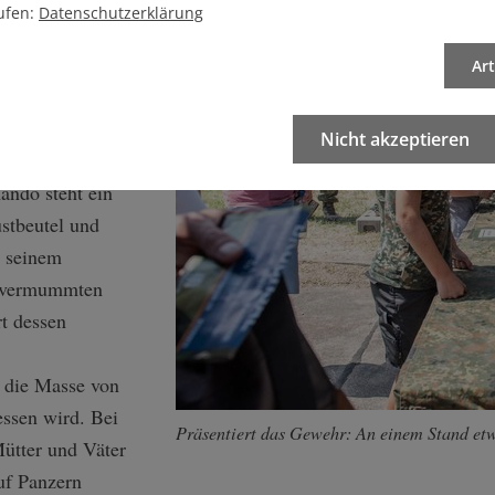
u sehen, die
ufen:
Datenschutzerklärung
ewaffnet.
nbaren Stand, gut
Ar
 abgeschlossenen
drei Soldaten zwei
Nicht akzeptieren
schinengewehre
ndo steht ein
ustbeutel und
t seinem
m vermummten
rt dessen
 die Masse von
ssen wird. Bei
Präsentiert das Gewehr: An einem Stand etwa
Mütter und Väter
auf Panzern