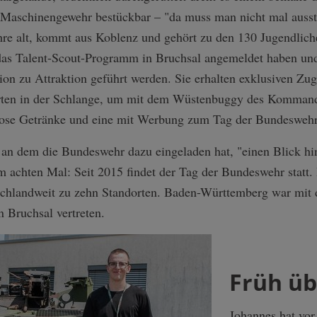
Maschinengewehr bestückbar – "da muss man nicht mal ausst
ahre alt, kommt aus Koblenz und gehört zu den 130 Jugendlic
r das Talent-Scout-Programm in Bruchsal angemeldet haben und
on zu Attraktion geführt werden. Sie erhalten exklusiven Zu
rten in der Schlange, um mit dem Wüstenbuggy des Kommand
lose Getränke und eine mit Werbung zum Tag der Bundeswehr 
, an dem die Bundeswehr dazu eingeladen hat, "einen Blick hi
m achten Mal: Seit 2015 findet der Tag der Bundeswehr statt. 
chlandweit zu zehn Standorten. Baden-Württemberg war mit d
 Bruchsal vertreten.
Früh üb
Johannes hat vo