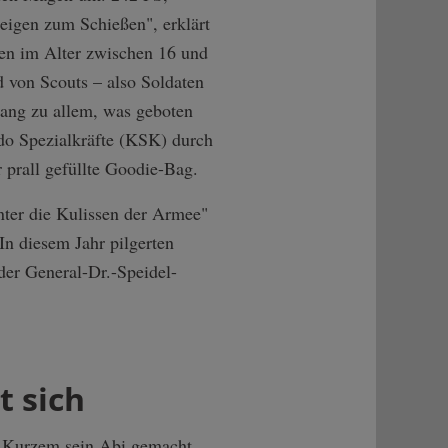
eigen zum Schießen", erklärt
hen im Alter zwischen 16 und
 von Scouts – also Soldaten
gang zu allem, was geboten
o Spezialkräfte (KSK) durch
prall gefüllte Goodie-Bag.
nter die Kulissen der Armee"
In diesem Jahr pilgerten
er General-Dr.-Speidel-
t sich
r Kurzem sein Abi gemacht