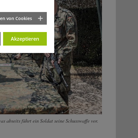
ten von Cookies
Akzeptieren
s abseits führt ein Soldat seine Schusswaffe vor.