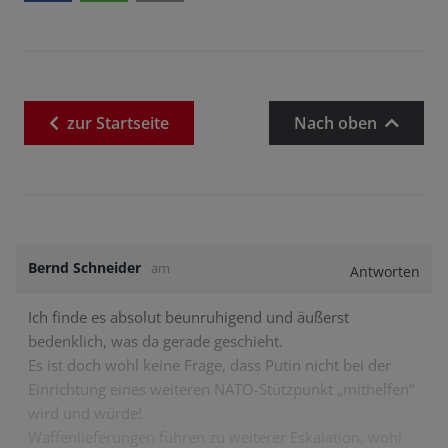
zur
Startseite
Nach oben
Bernd Schneider
am
Antworten
Ich finde es absolut beunruhigend und äußerst
bedenklich, was da gerade geschieht.
Es ist doch wohl keine Frage, dass Putin nicht bei der
Einrichtung eines weiteren NATO-Stützpunkt „mithelfen“
wird und würde!
Waffenlieferungen führen zu weiterer Eskalation, wohl