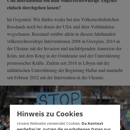
Und international soll man völkerrechtswidrige Angriffe
einfach durchgehen lassen?
Im Gegenteil. Wir dürfen weder bei den Völkerrechtsbrüchen
Russlands noch bei denen der USA und ihrer Verbündeten
wegschauen. Russland verübte allein in diesem Jahrhundert
völkerrechtswidrige Interventionen 2008 in Georgien, 2014 in
der Ukraine mit der Invasion und nachfolgenden Annexion der
Krim, mit dem Krieg in der Ostukraine und der Unterstützung
prorussischer Kräfte. Zudem seit 2018 in Libyen mit der
militärischen Unterstützung der Regierung Haftar und nunmehr
seit Februar 2022 mit der Intervention in der Ukraine.
Hinweis zu Cookies
Unsere Webseite verwendet Cookies.
Da Kontext
werbefrei ist, nutzen die so erhobenen Daten nur