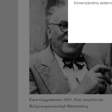
Einverständnis widerr
Ernst Guggenheimer 1951. Foto: Israelitische
Religionsgemeinschaft Württemberg