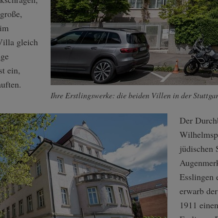
 große,
 im
illa gleich
ige
t ein,
uften.
Ihre Erstlingswerke: die beiden Villen in der Stuttg
Der Durchb
Wilhelmspf
jüdischen 
Augenmerk.
Esslingen
erwarb der
1911 einen