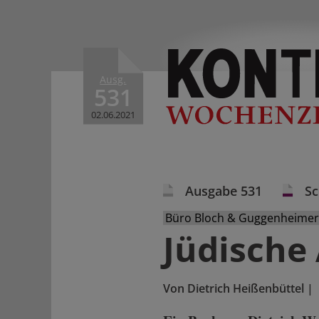
Ausg.
531
02.06.2021
Ausgabe 531
S
Büro Bloch & Guggenheimer,
Jüdische 
Von
Dietrich Heißenbüttel
|