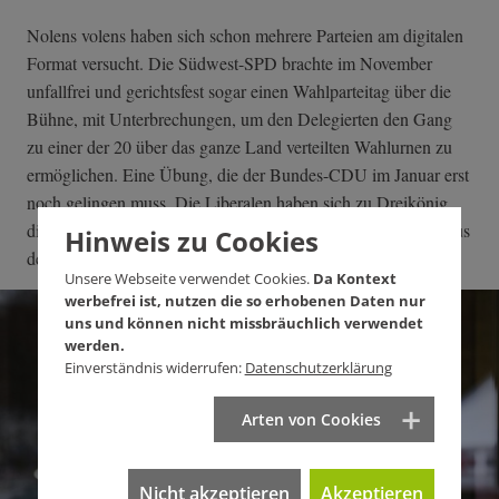
Nolens volens haben sich schon mehrere Parteien am digitalen
Format versucht. Die Südwest-SPD brachte im November
unfallfrei und gerichtsfest sogar einen Wahlparteitag über die
Bühne, mit Unterbrechungen, um den Delegierten den Gang
zu einer der 20 über das ganze Land verteilten Wahlurnen zu
ermöglichen. Eine Übung, die der Bundes-CDU im Januar erst
noch gelingen muss. Die Liberalen haben sich zu Dreikönig
digital entschlossen, samt einer live gestreamten Diskussion aus
Hinweis zu Cookies
der leeren Stuttgarter Oper am 6. Januar.
Unsere Webseite verwendet Cookies.
Da Kontext
werbefrei ist, nutzen die so erhobenen Daten nur
uns und können nicht missbräuchlich verwendet
werden.
Einverständnis widerrufen:
Datenschutzerklärung
Arten von Cookies
Nicht akzeptieren
Akzeptieren