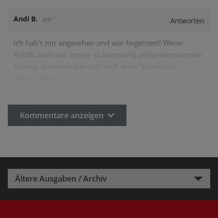
Andi B.
am
Antworten
Ich hab's mir angesehen und war begeistert! Wenn
Politik doch nur immer so kurzweilig präsentiert werden
könnte, dann würden sich auch mehr Menschen
interessieren!
Kommentare anzeigen
Ältere Ausgaben / Archiv