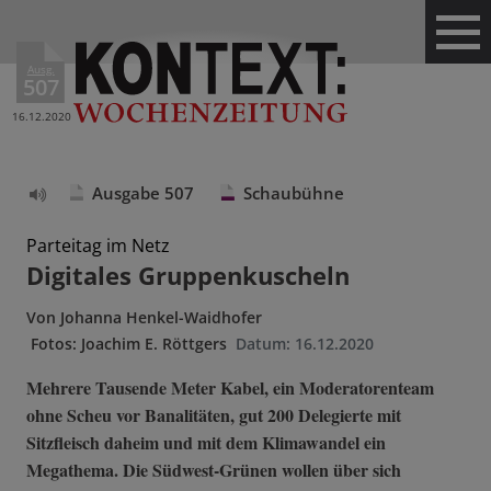
Ausg.
507
16.12.2020
Ausgabe 507
Schaubühne
Text
vorlesen
Parteitag im Netz
Digitales Gruppenkuscheln
Von
Johanna Henkel-Waidhofer
Fotos: Joachim E. Röttgers
Datum:
16.12.2020
Mehrere Tausende Meter Kabel, ein Moderatorenteam
ohne Scheu vor Banalitäten, gut 200 Delegierte mit
Sitzfleisch daheim und mit dem Klimawandel ein
Megathema. Die Südwest-Grünen wollen über sich