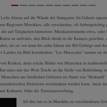
eila Alaoui auf die Wände der Stuttgarter ifa-Galerie tapezie
n Regionen Marokkos, alle verschieden, oft farbenprächtig g
die auf Tätigkeiten hinweisen: Musikinstrumente etwa, oder Sp
n Knien an aufwärts, den Blick direkt in die Kamera gerichte
dabei, als sie vor neun bis zehn Jahren das Rif-Gebirge und da
es Landes im Bild festzuhalten. "Les Marocains" nannte sie ih
i von Risiken, denn solche Bilder von Menschen in traditionell
Man muss nur das Wort Tracht an die Stelle von Bekleidung s
r Menschen aus ländlichen Gebieten im Sinne von "Herkunft"
ationalistischen Diskursen vereinnahmt werden kann. Auch die 
 und Kulturen. Oder die Tourismuswerbung.
All dies hat es in Marokko zu verschiedenen Ze