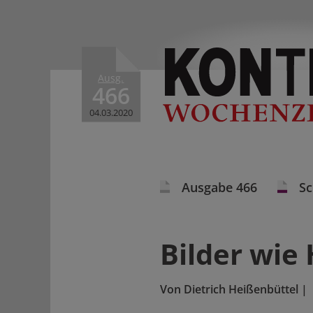
Ausg.
466
04.03.2020
Ausgabe 466
S
Bilder wie 
Von
Dietrich Heißenbüttel
|