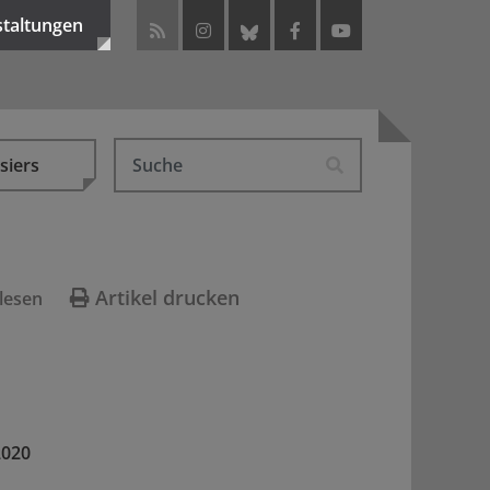
staltungen
siers
Artikel drucken
lesen
2020