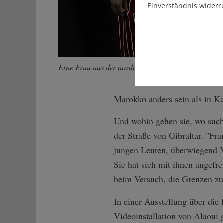
Einverständnis widerr
Eine Frau aus der nordmarokkanischen Stadt Chef
Marokko anders sein als in Ka
Und wohin gehen sie, wo suche
der Straße von Gibraltar. "Fra
jungen Leuten, überwiegend Mä
Sie hat sich mit ihnen angefr
beim Versuch, die Grenzen zu
In einer Ausstellung über die
Videoinstallation von Alaoui